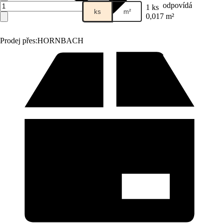
odpovídá
1 ks
ks
m²
0,017 m²
Prodej přes:
HORNBACH