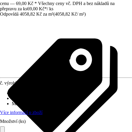
cenu — 69,00 Kč * Všechny ceny vč. DPH a bez nákladů na
přepravu za ks
69,00 Kč
*
/
ks
Odpovídá 4058,82 Kč za m²
(
4058,82 Kč
/
m²
)
č. výrobku
8077315
Druh výrobku
:
Luxfera
Provedení
:
Plná tvárnice
Materiál
:
Sklo
Více informací o zboží
Množství (ks)