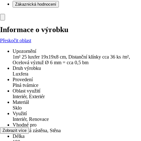
Zákaznická hodnocení
Informace o výrobku
Přeskočit oblast
Upozornění
1m² 25 luxfer 19x19x8 cm, Distanční klínky cca 36 ks /m²,
Ocelová výztuž Ø 6 mm = cca 0,5 bm
Druh výrobku
Luxfera
Provedení
Plná tvárnice
Oblast využití
Interiér, Exteriér
Materiál
Sklo
Využití
Interiér, Renovace
Vhodné pro
Sprchová zástěna, Stěna
Zobrazit více
Délka