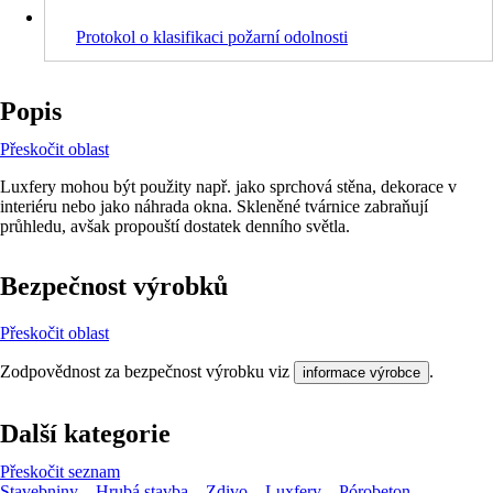
Protokol o klasifikaci požarní odolnosti
Popis
Přeskočit oblast
Luxfery mohou být použity např. jako sprchová stěna, dekorace v
interiéru nebo jako náhrada okna. Skleněné tvárnice zabraňují
průhledu, avšak propouští dostatek denního světla.
Bezpečnost výrobků
Přeskočit oblast
Zodpovědnost za bezpečnost výrobku viz
.
informace výrobce
Další kategorie
Přeskočit seznam
Stavebniny
Hrubá stavba
Zdivo
Luxfery
Pórobeton