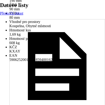
190 mm
Datové listy
Šířka
90 mm
Přeskočit oblast
Výška
80 mm
Vhodné pro prostory
Koupelna, Obytné místnosti
Hmotnost/ kus
1,69 kg
Hmotnost/ paleta
608 kg
KČZ
KXAY
EAN
5906252001596, 8594001624195