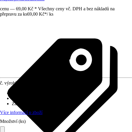
cenu — 69,00 Kč * Všechny ceny vč. DPH a bez nákladů na
přepravu za ks
69,00 Kč
*
/
ks
č. výrobku
7937273
Specifikace materiálu
:
PVC
Povrch/Povrchová úprava
:
Matný
Základní barva
:
Hnědá
Více informací o zboží
Množství (ks)