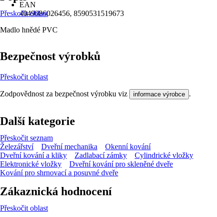
EAN
Přeskočit oblast
4049086026456, 8590531519673
Madlo hnědé PVC
Bezpečnost výrobků
Přeskočit oblast
Zodpovědnost za bezpečnost výrobku viz
.
informace výrobce
Další kategorie
Přeskočit seznam
Železářství
Dveřní mechanika
Okenní kování
Dveřní kování a kliky
Zadlabací zámky
Cylindrické vložky
Elektronické vložky
Dveřní kování pro skleněné dveře
Kování pro shrnovací a posuvné dveře
Zákaznická hodnocení
Přeskočit oblast