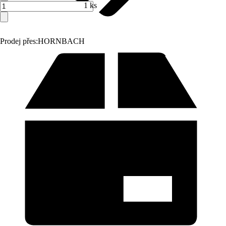
1 ks
Prodej přes:
HORNBACH