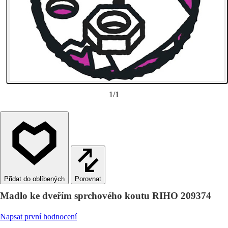
1
/
1
Porovnat
Madlo ke dveřím sprchového koutu RIHO 209374
Napsat první hodnocení