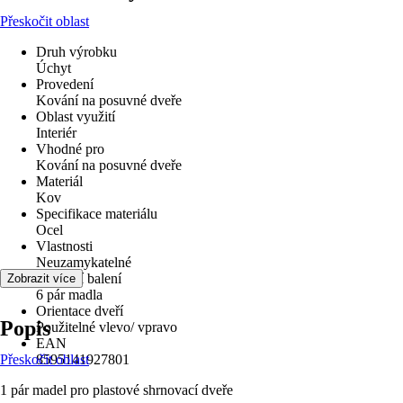
Přeskočit oblast
Druh výrobku
Úchyt
Provedení
Kování na posuvné dveře
Oblast využití
Interiér
Vhodné pro
Kování na posuvné dveře
Materiál
Kov
Specifikace materiálu
Ocel
Vlastnosti
Neuzamykatelné
Součástí balení
Zobrazit více
6 pár madla
Orientace dveří
Popis
Použitelné vlevo/ vpravo
EAN
Přeskočit oblast
8595141927801
1 pár madel pro plastové shrnovací dveře