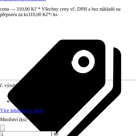
cenu — 310,00 Kč * Všechny ceny vč. DPH a bez nákladů na
přepravu za ks
310,00 Kč
*
/
ks
č. výrobku
6201048
Vhodné pro
:
Kování na posuvné dveře
Specifikace materiálu
:
Ocel
Více informací o zboží
Množství (ks)
1 ks