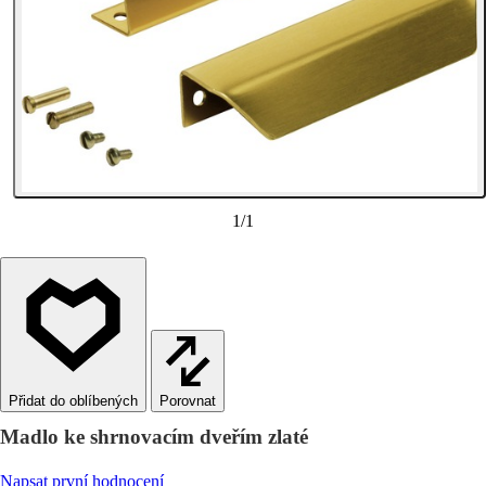
1
/
1
Porovnat
Madlo ke shrnovacím dveřím zlaté
Napsat první hodnocení