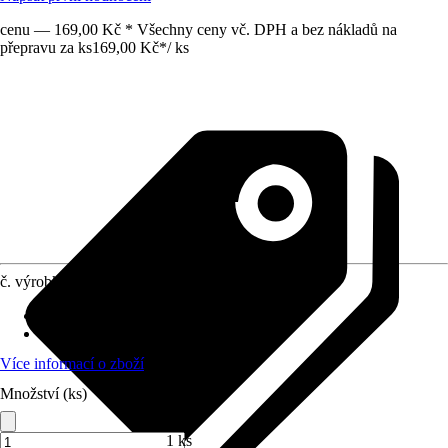
cenu — 169,00 Kč * Všechny ceny vč. DPH a bez nákladů na
přepravu za ks
169,00 Kč
*
/
ks
č. výrobku
12727259
Druh výrobku
:
Popruh
Materiál
:
Kov, Polyester (PES)
Více informací o zboží
Množství (ks)
1 ks