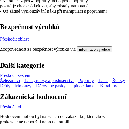
• Vhodné až pro 4 popruhy, nebo pro 2 popruhy,
pokud je chcete skladovat, aby zůstaly namotané.
• Už žádné vyklouzávání háku při manipulaci s popruhem!
Bezpečnost výrobků
Přeskočit oblast
Zodpovědnost za bezpečnost výrobku viz
.
informace výrobce
Další kategorie
Přeskočit seznam
Železářství
Lana, řetězy a příslušenství
Popruhy
Lana
Řetězy
Dráty
Motouzy
Děrované pásky
Upínací lanka
Karabiny
Zákaznická hodnocení
Přeskočit oblast
Hodnocení mohou být napsána i od zákazníků, kteří zboží
prokazatelně nepoužili nebo nekoupili.