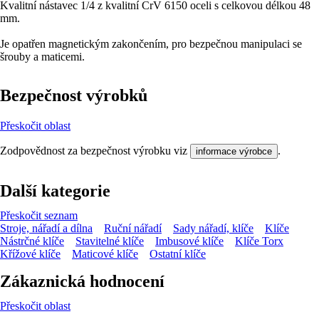
Kvalitní nástavec 1/4 z kvalitní CrV 6150 oceli s celkovou délkou 48
mm.
Je opatřen magnetickým zakončením, pro bezpečnou manipulaci se
šrouby a maticemi.
Bezpečnost výrobků
Přeskočit oblast
Zodpovědnost za bezpečnost výrobku viz
.
informace výrobce
Další kategorie
Přeskočit seznam
Stroje, nářadí a dílna
Ruční nářadí
Sady nářadí, klíče
Klíče
Nástrčné klíče
Stavitelné klíče
Imbusové klíče
Klíče Torx
Křížové klíče
Maticové klíče
Ostatní klíče
Zákaznická hodnocení
Přeskočit oblast