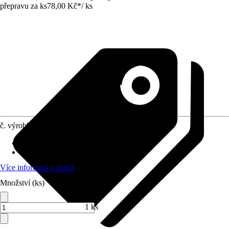
přepravu za ks
78,00 Kč
*
/
ks
č. výrobku
8883790
Obsah
:
1 Kus
Materiál
:
Chrom-vanadiová-ocel
Více informací o zboží
Množství (ks)
1 ks