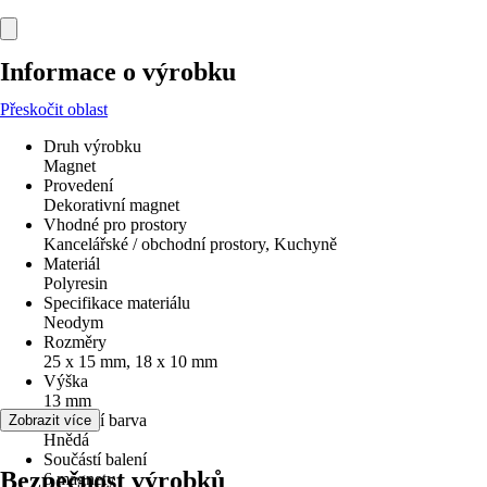
Informace o výrobku
Přeskočit oblast
Druh výrobku
Magnet
Provedení
Dekorativní magnet
Vhodné pro prostory
Kancelářské / obchodní prostory, Kuchyně
Materiál
Polyresin
Specifikace materiálu
Neodym
Rozměry
25 x 15 mm, 18 x 10 mm
Výška
13 mm
Základní barva
Zobrazit více
Hnědá
Součástí balení
Bezpečnost výrobků
6 magnety