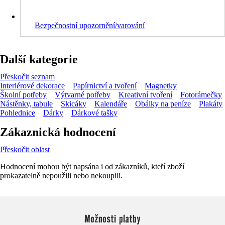
Bezpečnostní upozornění/varování
Další kategorie
Přeskočit seznam
Interiérové dekorace
Papírnictví a tvoření
Magnetky
Školní potřeby
Výtvarné potřeby
Kreativní tvoření
Fotorámečky
Nástěnky, tabule
Skicáky
Kalendáře
Obálky na peníze
Plakáty
Pohlednice
Dárky
Dárkové tašky
Zákaznická hodnocení
Přeskočit oblast
Hodnocení mohou být napsána i od zákazníků, kteří zboží
prokazatelně nepoužili nebo nekoupili.
Možnosti platby