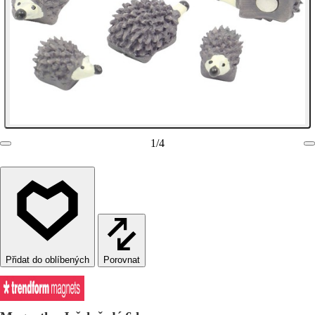
1
/
4
Porovnat