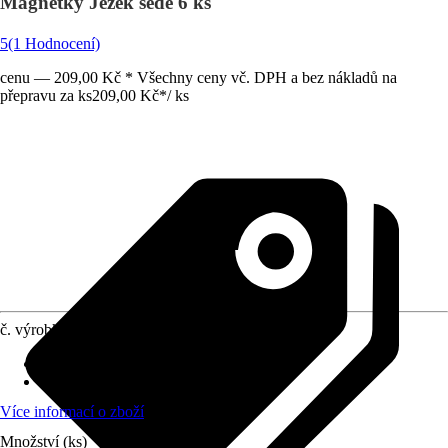
Magnetky Ježek šedé 6 ks
5
(1 Hodnocení)
cenu — 209,00 Kč * Všechny ceny vč. DPH a bez nákladů na
přepravu za ks
209,00 Kč
*
/
ks
č. výrobku
10109680
Provedení
:
Dekorativní magnet
Specifikace materiálu
:
Neodym
Více informací o zboží
Množství (ks)