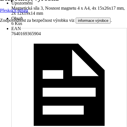
Upozornění
Magnetická síla 3, Nosnost magnetu 4 x A4, 4x 15x26x17 mm,
Přeskočit oblast
2x 12x19x14 mm
Obsah
Zodpovědnost za bezpečnost výrobku viz
.
informace výrobce
6 Kus
EAN
7640169365904