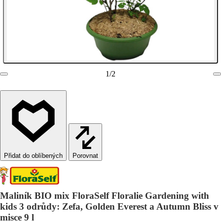
1
/
2
Porovnat
Maliník BIO mix FloraSelf Floralie Gardening with
kids 3 odrůdy: Zefa, Golden Everest a Autumn Bliss v
misce 9 l