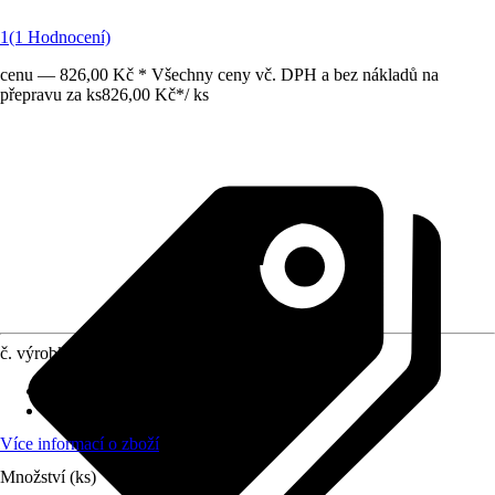
1
(1 Hodnocení)
cenu — 826,00 Kč * Všechny ceny vč. DPH a bez nákladů na
přepravu za ks
826,00 Kč
*
/
ks
č. výrobku
10622251
Doba sklizně
:
Červenec, Srpen, Září
Umístění
:
Slunce
Více informací o zboží
Množství (ks)