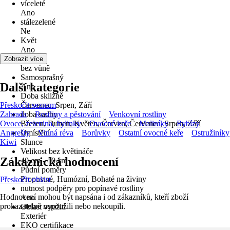
víceleté
Ano
stálezelené
Ne
Květ
Ano
Vůně
Zobrazit více
bez vůně
Samosprašný
Další kategorie
Ano
Doba sklizně
Přeskočit seznam
Červenec, Srpen, Září
Zahrada
doba sadby
Rostliny a pěstování
Venkovní rostliny
Ovoce, zelenina, bylinky
Březen, Duben, Květen, Červen, Červenec, Srpen, Září
Ovocné keře
Maliníky
Rybízy
Angrešty
Umístění
Vinná réva
Borůvky
Ostatní ovocné keře
Ostružiníky
Kiwi
Slunce
Velikost bez květináče
Zákaznická hodnocení
40 cm - 50 cm
Půdní poměry
Propustné, Humózní, Bohaté na živiny
Přeskočit oblast
nutnost podpěry pro popínavé rostliny
Hodnocení mohou být napsána i od zákazníků, kteří zboží
Ano
prokazatelně nepoužili nebo nekoupili.
Oblast využití
Exteriér
EKO certifikace