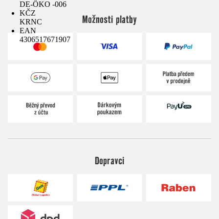
DE-ÖKO -006
KČZ
Možnosti platby
KRNC
EAN
4306517671907
Dopravci