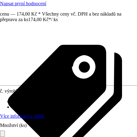
Napsat první hodnocení
cenu — 174,00 Kč * Všechny ceny vč. DPH a bez nákladů na
přepravu za ks
174,00 Kč
*
/
ks
č. výrobku
10634780
Doba sklizně
:
Červen, Červenec, Srpen
Umístění
:
Slunce, Polostín
Více informací o zboží
Množství (ks)