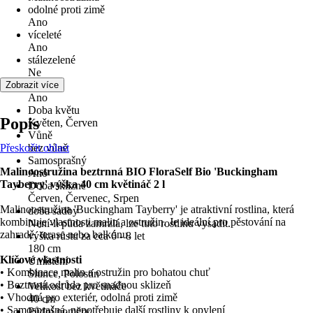
odolné proti zimě
Ano
víceleté
Ano
stálezelené
Ne
Květ
Zobrazit více
Ano
Doba květu
Popis
Květen, Červen
Vůně
Přeskočit oblast
bez vůně
Samosprašný
Malinoostružina beztrnná BIO FloraSelf Bio 'Buckingham
Ano
Tayberry' výška 40 cm květináč 2 l
Doba sklizně
Červen, Červenec, Srpen
Malinoostružina 'Buckingham Tayberry' je atraktivní rostlina, která
doba sadby
kombinuje vlastnosti malin a ostružin. Je ideální pro pěstování na
Není-li půda zamrzlá, lze tuto rostlinu vysadit.
zahradě, terase nebo balkónu.
výška růstu za cca 6 - 8 let
180 cm
Klíčové vlastnosti
Umístění
• Kombinace malin a ostružin pro bohatou chuť
Slunce, Polostín
• Beztrnná odrůda pro snadnou sklizeň
Velikost bez květináče
• Vhodná pro exteriér, odolná proti zimě
40 cm
• Samosprašná, nepotřebuje další rostliny k opylení
Půdní poměry