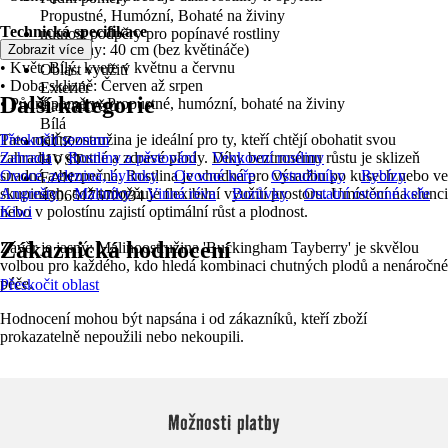
Propustné, Humózní, Bohaté na živiny
Technická specifikace
nutnost podpěry pro popínavé rostliny
• Výška rostliny: 40 cm (bez květináče)
Zobrazit více
Ano
• Květ: Bílý, kvete v květnu a červnu
Oblast využití
• Doba sklizně: Červen až srpen
Exteriér
Další kategorie
• Půdní poměry: Propustné, humózní, bohaté na živiny
Barva květu
Bílá
Tato malinoostružina je ideální pro ty, kteří chtějí obohatit svou
Přeskočit seznam
KČZ
zahradu o chutné a zdravé plody. Díky beztrnnému růstu je sklizeň
Zahrada
Rostliny a pěstování
Venkovní rostliny
HVST
snadná a bezpečná. Rostlina je vhodná pro výsadbu po kusech nebo ve
Ovoce, zelenina, bylinky
Ovocné keře
Ostružiníky
Rybízy
EAN
skupinách, což umožňuje flexibilní využití prostoru. Umístění na slunci
Angrešty
Maliníky
Vinná réva
Borůvky
Ostatní ovocné keře
4306517672034
nebo v polostínu zajistí optimální růst a plodnost.
Kiwi
Zákaznická hodnocení
Závěr je jasný: Malinoostružina 'Buckingham Tayberry' je skvělou
volbou pro každého, kdo hledá kombinaci chutných plodů a nenáročné
péče.
Přeskočit oblast
Hodnocení mohou být napsána i od zákazníků, kteří zboží
prokazatelně nepoužili nebo nekoupili.
Možnosti platby