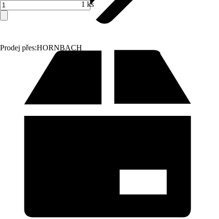
1 ks
Prodej přes:
HORNBACH