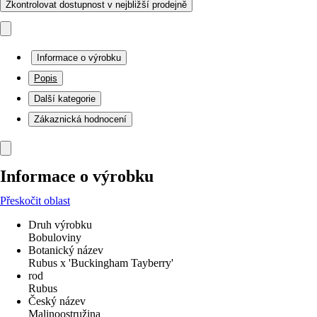
Zkontrolovat dostupnost v nejbližší prodejně
Informace o výrobku
Popis
Další kategorie
Zákaznická hodnocení
Informace o výrobku
Přeskočit oblast
Druh výrobku
Bobuloviny
Botanický název
Rubus x 'Buckingham Tayberry'
rod
Rubus
Český název
Malinoostružina