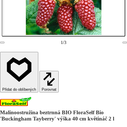
1
/
3
Porovnat
Malinoostružina beztrnná BIO FloraSelf Bio
'Buckingham Tayberry' výška 40 cm květináč 2 l