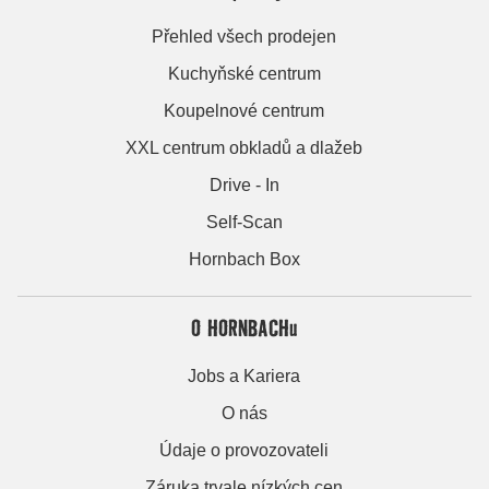
Přehled všech prodejen
Kuchyňské centrum
Koupelnové centrum
XXL centrum obkladů a dlažeb
Drive - In
Self-Scan
Hornbach Box
O HORNBACHu
Jobs a Kariera
O nás
Údaje o provozovateli
Záruka trvale nízkých cen