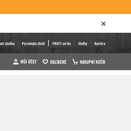
vat zásilku
Porovnání zboží
PROFI servis
Služby
Kariéra
MŮJ ÚČET
OBLÍBENÉ
NÁKUPNÍ KOŠÍK