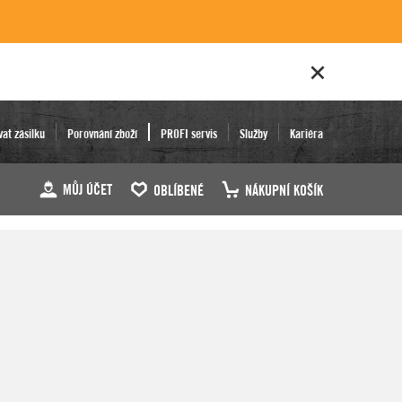
vat zásilku
Porovnání zboží
PROFI servis
Služby
Kariéra
MŮJ ÚČET
OBLÍBENÉ
NÁKUPNÍ KOŠÍK