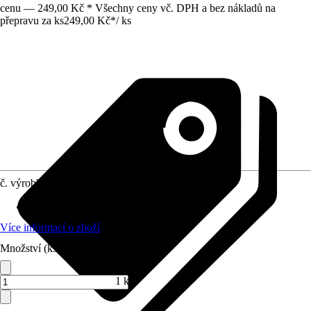
cenu — 249,00 Kč * Všechny ceny vč. DPH a bez nákladů na
přepravu za ks
249,00 Kč
*
/
ks
č. výrobku
12510835
Oblast použití
:
Umělecká malba
Více informací o zboží
Množství (ks)
1 ks