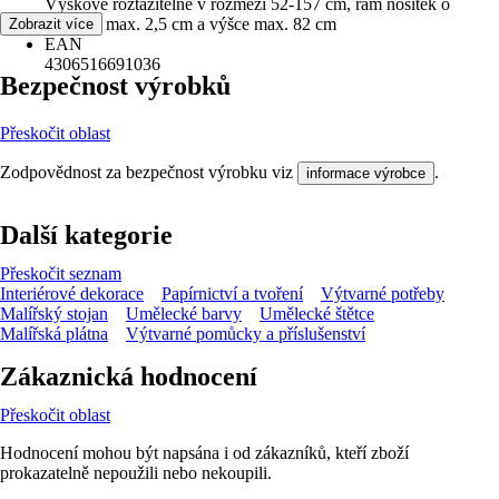
Výškově roztažitelné v rozmezí 52-157 cm, rám nosítek o
tloušťce max. 2,5 cm a výšce max. 82 cm
Zobrazit více
EAN
4306516691036
Bezpečnost výrobků
Přeskočit oblast
Zodpovědnost za bezpečnost výrobku viz
.
informace výrobce
Další kategorie
Přeskočit seznam
Interiérové dekorace
Papírnictví a tvoření
Výtvarné potřeby
Malířský stojan
Umělecké barvy
Umělecké štětce
Malířská plátna
Výtvarné pomůcky a příslušenství
Zákaznická hodnocení
Přeskočit oblast
Hodnocení mohou být napsána i od zákazníků, kteří zboží
prokazatelně nepoužili nebo nekoupili.