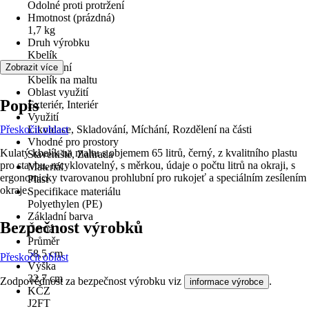
Odolné proti protržení
Hmotnost (prázdná)
1,7 kg
Druh výrobku
Kbelík
Provedení
Zobrazit více
Kbelík na maltu
Oblast využití
Popis
Exteriér, Interiér
Využití
Přeskočit oblast
Likvidace, Skladování, Míchání, Rozdělení na části
Vhodné pro prostory
Kulatý kbelík na maltu s objemem 65 litrů, černý, z kvalitního plastu
Staveniště, Zahrada
pro stavbu, recyklovatelný, s měrkou, údaje o počtu litrů na okraji, s
Materiál
ergonomicky tvarovanou prohlubní pro rukojeť a speciálním zesílením
Plast
okraje.
Specifikace materiálu
Polyethylen (PE)
Základní barva
Bezpečnost výrobků
Černá
Průměr
58,5 cm
Přeskočit oblast
Výška
32,7 cm
Zodpovědnost za bezpečnost výrobku viz
.
informace výrobce
KČZ
J2FT