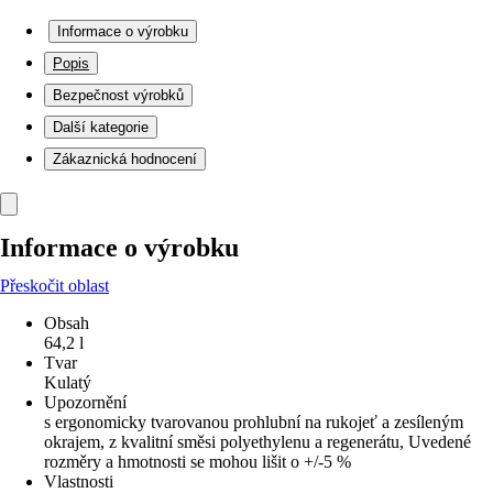
Informace o výrobku
Popis
Bezpečnost výrobků
Další kategorie
Zákaznická hodnocení
Informace o výrobku
Přeskočit oblast
Obsah
64,2 l
Tvar
Kulatý
Upozornění
s ergonomicky tvarovanou prohlubní na rukojeť a zesíleným
okrajem, z kvalitní směsi polyethylenu a regenerátu, Uvedené
rozměry a hmotnosti se mohou lišit o +/-5 %
Vlastnosti