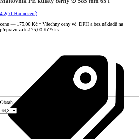
Maltovník PE kulatý černý ∅ 585 mm 65 l
4.2
(51 Hodnocení)
cenu — 175,00 Kč * Všechny ceny vč. DPH a bez nákladů na
přepravu za ks
175,00 Kč
*
/
ks
Obsah