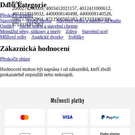
EAN
Další kategorie
2000274260009, 4003412021157, 4012411000612,
4014124010032, 4400008140498, 4400008140528,
Přeskočit seznam
5907176552904, 8712506565182, 8713331003306,
Stavebniny
Hrubá stavba
Stavební vědra a nádoby na maltu
8713331017952
Omítky
Suché směsi a stavební chemie
Montážní pěny, silikony a tmely
Zdivo
Stavební ocel
Mřížové rošty
Anglické dvorky
Světlíky
Zákaznická hodnocení
Přeskočit oblast
Hodnocení mohou být napsána i od zákazníků, kteří zboží
prokazatelně nepoužili nebo nekoupili.
Možnosti platby