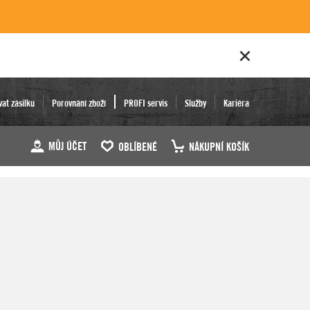
vat zásilku
Porovnání zboží
PROFI servis
Služby
Kariéra
MŮJ ÚČET
OBLÍBENÉ
NÁKUPNÍ KOŠÍK