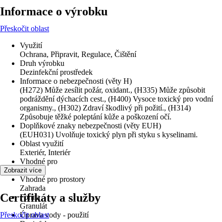
Informace o výrobku
Přeskočit oblast
Využití
Ochrana, Připravit, Regulace, Čištění
Druh výrobku
Dezinfekční prostředek
Informace o nebezpečnosti (věty H)
(H272) Může zesílit požár, oxidant., (H335) Může způsobit
podráždění dýchacích cest., (H400) Vysoce toxický pro vodní
organismy., (H302) Zdraví škodlivý při požití., (H314)
Způsobuje těžké poleptání kůže a poškození očí.
Doplňkové znaky nebezpečnosti (věty EUH)
(EUH031) Uvolňuje toxický plyn při styku s kyselinami.
Oblast využití
Exteriér, Interiér
Vhodné pro
Bazény
Zobrazit více
Vhodné pro prostory
Zahrada
Certifikáty a služby
Forma
Granulát
Přeskočit oblast
Úprava vody - použití