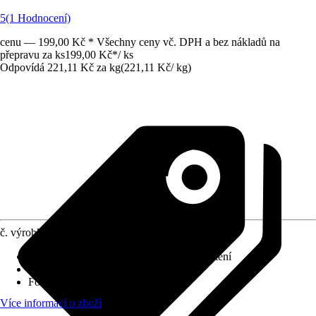
5
(1 Hodnocení)
cenu — 199,00 Kč * Všechny ceny vč. DPH a bez nákladů na
přepravu za ks
199,00 Kč
*
/
ks
Odpovídá 221,11 Kč za kg
(
221,11 Kč
/
kg
)
č. výrobku
4288273
Využití
:
Ochrana, Připravit, Regulace, Čištění
Druh výrobku
:
Dezinfekční prostředek
Forma
:
Granulát
Více informací o zboží