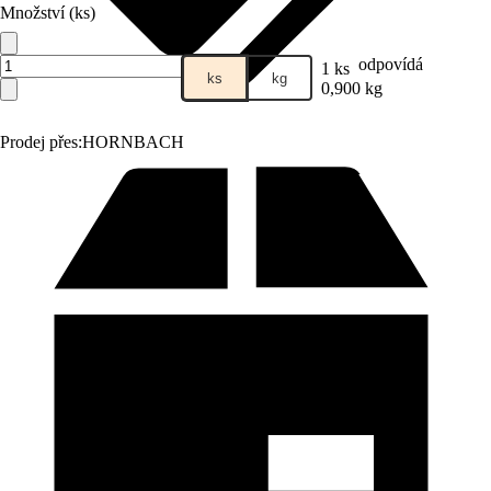
Množství (ks)
odpovídá
1 ks
ks
kg
0,900 kg
Prodej přes:
HORNBACH