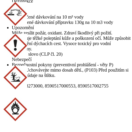
Dezinfekce
Obsah
0,9 kg
Doporučené dávkování na 10 m³ vody
doporučené dávkování přípravku 130g na 10 m3 vody
Upozornění
Může zesílit požár, oxidant. Zdraví škodlivý při požití.
Způsobuje těžké poleptání kůže a poškození očí. Může způsobit
podráždění dýchacích cest. Vysoce toxický pro vodní
organismy.
Signální slovo (CLP čl. 20)
Nebezpečí
Bezpečnostní pokyny (preventivní prohlášení - věty P)
(P102) Uchovávejte mimo dosah dětí., (P103) Před použitím si
přečtěte údaje na štítku.
EAN
2004288273000, 8590517000553, 8590517002755