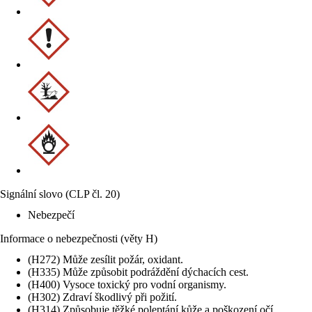
Signální slovo (CLP čl. 20)
Nebezpečí
Informace o nebezpečnosti (věty H)
(H272) Může zesílit požár, oxidant.
(H335) Může způsobit podráždění dýchacích cest.
(H400) Vysoce toxický pro vodní organismy.
(H302) Zdraví škodlivý při požití.
(H314) Způsobuje těžké poleptání kůže a poškození očí.