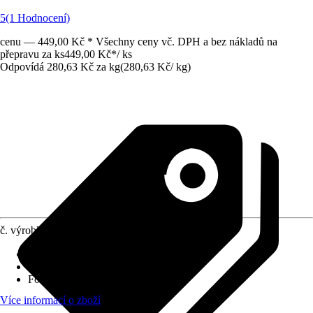
5
(1 Hodnocení)
cenu — 449,00 Kč * Všechny ceny vč. DPH a bez nákladů na
přepravu za ks
449,00 Kč
*
/
ks
Odpovídá 280,63 Kč za kg
(
280,63 Kč
/
kg
)
č. výrobku
5177414
Využití
:
Dezinfikování
Druh výrobku
:
Dezinfekční prostředek
Forma
:
Tablety
Více informací o zboží