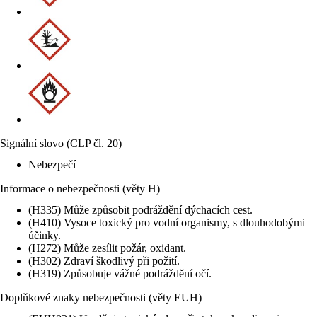
Signální slovo (CLP čl. 20)
Nebezpečí
Informace o nebezpečnosti (věty H)
(H335) Může způsobit podráždění dýchacích cest.
(H410) Vysoce toxický pro vodní organismy, s dlouhodobými
účinky.
(H272) Může zesílit požár, oxidant.
(H302) Zdraví škodlivý při požití.
(H319) Způsobuje vážné podráždění očí.
Doplňkové znaky nebezpečnosti (věty EUH)