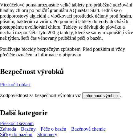
Víceúčelové pomalurozpustné velké tablety pro průběžné udržování
hladiny chloru po použití granulátu AQuaMar Start. Jedná se o
protiporostový algicidní a vločkovací prostředek účinný proti řasám,
plísním, bakteriím a virům. Po ponoření tablety do vody dochází k
postupnému uvolňování chloru. Tablety se dávkují do plováku a
nechají rozpouštět. Tyto 200 g tablety, které se samy rozpouštějí více
než týden, šetří čas věnovaný průběžné péči o bazén.
Používejte biocidy bezpečným způsobem. Před použitím si vždy
přečtěte označení a informace o přípravku
Bezpečnost výrobků
Přeskočit oblast
Zodpovědnost za bezpečnost výrobku viz
.
informace výrobce
Další kategorie
Přeskočit seznam
Zahrada
Bazény
Péče o bazén
Bazénová chemie
Síťky do bazénu
Skimmery