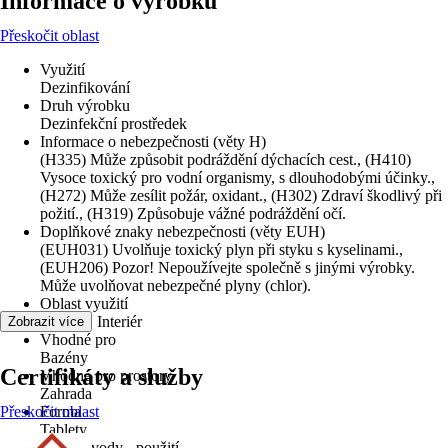
Informace o výrobku
Přeskočit oblast
Využití
Dezinfikování
Druh výrobku
Dezinfekční prostředek
Informace o nebezpečnosti (věty H)
(H335) Může způsobit podráždění dýchacích cest., (H410)
Vysoce toxický pro vodní organismy, s dlouhodobými účinky.,
(H272) Může zesílit požár, oxidant., (H302) Zdraví škodlivý při
požití., (H319) Způsobuje vážné podráždění očí.
Doplňkové znaky nebezpečnosti (věty EUH)
(EUH031) Uvolňuje toxický plyn při styku s kyselinami.,
(EUH206) Pozor! Nepoužívejte společně s jinými výrobky.
Může uvolňovat nebezpečné plyny (chlor).
Oblast využití
Exteriér, Interiér
Zobrazit více
Vhodné pro
Bazény
Certifikáty a služby
Vhodné pro prostory
Zahrada
Přeskočit oblast
Forma
Tablety
Úprava vody - použití