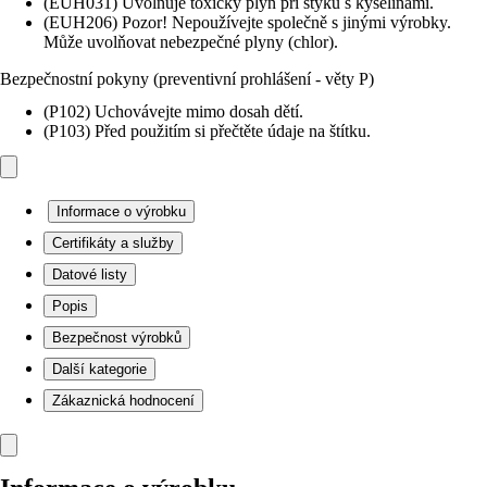
(EUH031) Uvolňuje toxický plyn při styku s kyselinami.
(EUH206) Pozor! Nepoužívejte společně s jinými výrobky.
Může uvolňovat nebezpečné plyny (chlor).
Bezpečnostní pokyny (preventivní prohlášení - věty P)
(P102) Uchovávejte mimo dosah dětí.
(P103) Před použitím si přečtěte údaje na štítku.
Informace o výrobku
Certifikáty a služby
Datové listy
Popis
Bezpečnost výrobků
Další kategorie
Zákaznická hodnocení