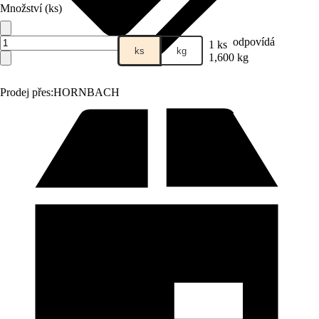
Množství (ks)
odpovídá
1 ks
ks
kg
1,600 kg
Prodej přes:
HORNBACH