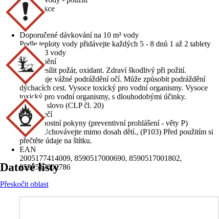
Dezinfekce
Obsah
1,6 kg
Doporučené dávkování na 10 m³ vody
Podle teploty vody přidávejte každých 5 - 8 dnů 1 až 2 tablety
na 20 m3 vody
Upozornění
Může zesílit požár, oxidant. Zdraví škodlivý při požití.
Způsobuje vážné podráždění očí. Může způsobit podráždění
dýchacích cest. Vysoce toxický pro vodní organismy. Vysoce
toxický pro vodní organismy, s dlouhodobými účinky.
Signální slovo (CLP čl. 20)
Nebezpečí
Bezpečnostní pokyny (preventivní prohlášení - věty P)
(P102) Uchovávejte mimo dosah dětí., (P103) Před použitím si
přečtěte údaje na štítku.
EAN
2005177414009, 8590517000690, 8590517001802,
Datové listy
8590517002786
Přeskočit oblast