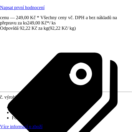
Napsat první hodnocení
cenu — 249,00 Kč * Všechny ceny vč. DPH a bez nákladů na
přepravu za ks
249,00 Kč
*
/
ks
Odpovídá 92,22 Kč za kg
(
92,22 Kč
/
kg
)
č. výrobku
4288277
Využití
:
Ochrana, Regulace
Druh výrobku
:
Úprava hodnoty PH
Forma
:
Granulát
Více informací o zboží