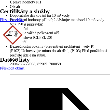
Úprava hodnoty PH
Obsah
Certifikáty a služby
2,7 kg
Doporučené dávkování na 10 m³ vody
Přeskočit oblast
Pro snížení hodnoty pH o 0,2 dávkujte množství 10 m3 vody
(cca 150 g přípravku)
Upozornění
Způsobuje vážné poškození očí.
Signální slovo (CLP čl. 20)
Nebezpečí
Bezpečnostní pokyny (preventivní prohlášení - věty P)
(P102) Uchovávejte mimo dosah dětí., (P103) Před použitím si
přečtěte údaje na štítku.
Datové listy
EAN
2004288277008, 8590517000591
Přeskočit oblast