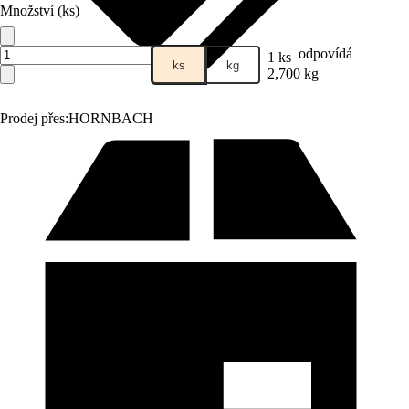
Množství (ks)
odpovídá
1 ks
ks
kg
2,700 kg
Prodej přes:
HORNBACH