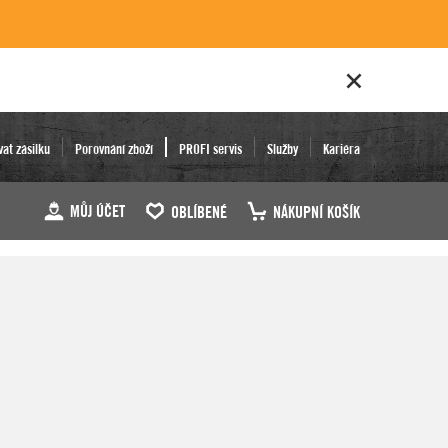
vat zásilku
Porovnání zboží
PROFI servis
Služby
Kariéra
MŮJ ÚČET
OBLÍBENÉ
NÁKUPNÍ KOŠÍK