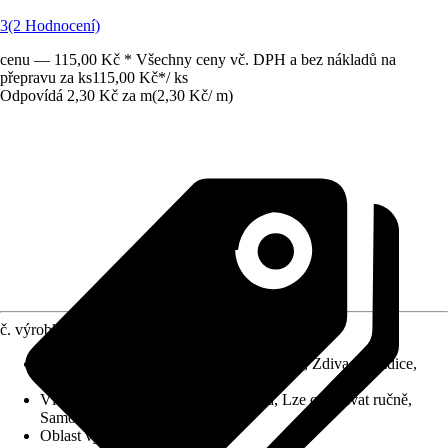
3
(2 Hodnocení)
cenu — 115,00 Kč * Všechny ceny vč. DPH a bez nákladů na
přepravu za ks
115,00 Kč
*
/
ks
Odpovídá 2,30 Kč za m
(
2,30 Kč
/
m
)
č. výrobku
7406155
Vhodné pro podklad
:
Dřevo, Sádrokarton, Zdiva, Dlaždice,
Sklo
Vlastnosti
:
Beze zbytku odstranitelná, Lze odtrhávat ručně,
Samolepicí
Oblast využití
:
Interiér