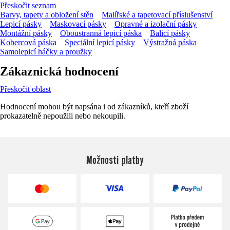
Přeskočit seznam
Barvy, tapety a obložení stěn
Malířské a tapetovací příslušenství
Lepicí pásky
Maskovací pásky
Opravné a izolační pásky
Montážní pásky
Oboustranná lepicí páska
Balicí pásky
Kobercová páska
Speciální lepicí pásky
Výstražná páska
Samolepicí háčky a proužky
Zákaznická hodnocení
Přeskočit oblast
Hodnocení mohou být napsána i od zákazníků, kteří zboží
prokazatelně nepoužili nebo nekoupili.
Možnosti platby