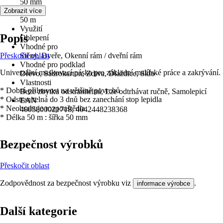
50 mm
Délka
Zobrazit více
50 m
Využití
Popis
Oblepení
Vhodné pro
Přeskočit oblast
Stěny, Dveře, Okenní rám / dveřní rám
Vhodné pro podklad
Univerzální maskovací páska pro základní malířské práce a zakrývání.
Dřevo, Sádrokarton, Zdiva, Dlaždice, Sklo
Vlastnosti
* Dobrá přilnavost na většině povrchů
Beze zbytku odstranitelná, Lze odtrhávat ručně, Samolepicí
* Odstranitelná do 3 dnů bez zanechání stop lepidla
EAN
* Neobsahuje rozpouštědla
4005800021718, 4042448238368
* Délka 50 m : šířka 50 mm
Bezpečnost výrobků
Přeskočit oblast
Zodpovědnost za bezpečnost výrobku viz
.
informace výrobce
Další kategorie