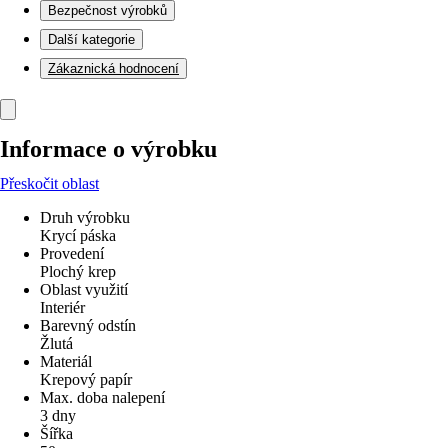
Bezpečnost výrobků
Další kategorie
Zákaznická hodnocení
Informace o výrobku
Přeskočit oblast
Druh výrobku
Krycí páska
Provedení
Plochý krep
Oblast využití
Interiér
Barevný odstín
Žlutá
Materiál
Krepový papír
Max. doba nalepení
3 dny
Šířka