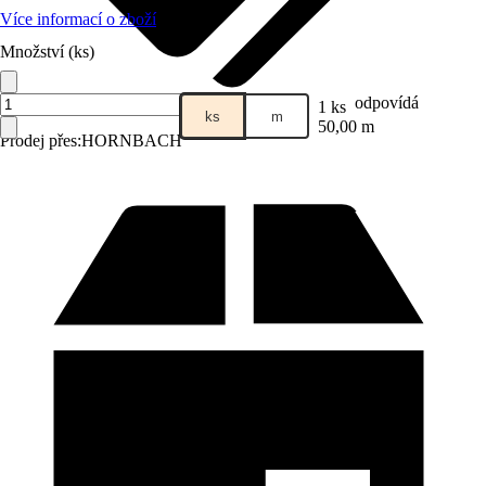
Více informací o zboží
Množství (ks)
odpovídá
1 ks
ks
m
50,00 m
Prodej přes:
HORNBACH