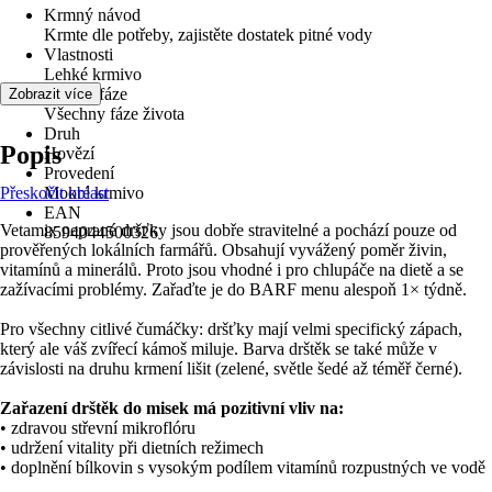
Krmný návod
Krmte dle potřeby, zajistěte dostatek pitné vody
Vlastnosti
Lehké krmivo
Životní fáze
Zobrazit více
Všechny fáze života
Druh
Popis
Hovězí
Provedení
Přeskočit oblast
Mokré krmivo
EAN
Vetamix neprané dršťky jsou dobře stravitelné a pochází pouze od
8594044500326
prověřených lokálních farmářů. Obsahují vyvážený poměr živin,
vitamínů a minerálů. Proto jsou vhodné i pro chlupáče na dietě a se
zažívacími problémy. Zařaďte je do BARF menu alespoň 1× týdně.
Pro všechny citlivé čumáčky: dršťky mají velmi specifický zápach,
který ale váš zvířecí kámoš miluje. Barva drštěk se také může v
závislosti na druhu krmení lišit (zelené, světle šedé až téměř černé).
Zařazení drštěk do misek má pozitivní vliv na:
• zdravou střevní mikroflóru
• udržení vitality při dietních režimech
• doplnění bílkovin s vysokým podílem vitamínů rozpustných ve vodě