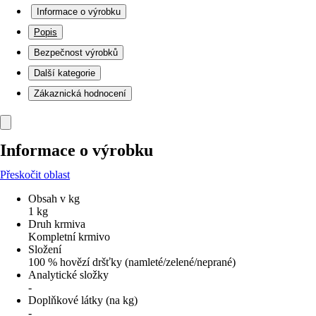
Informace o výrobku
Popis
Bezpečnost výrobků
Další kategorie
Zákaznická hodnocení
Informace o výrobku
Přeskočit oblast
Obsah v kg
1 kg
Druh krmiva
Kompletní krmivo
Složení
100 % hovězí dršťky (namleté/zele­né/neprané)
Analytické složky
-
Doplňkové látky (na kg)
-