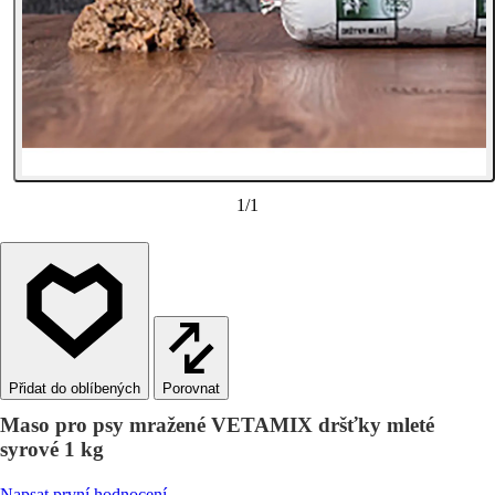
1
/
1
Porovnat
Maso pro psy mražené VETAMIX dršťky mleté
syrové 1 kg
Napsat první hodnocení