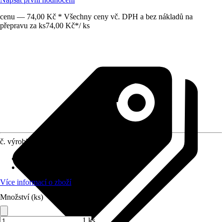
cenu — 74,00 Kč * Všechny ceny vč. DPH a bez nákladů na
přepravu za ks
74,00 Kč
*
/
ks
č. výrobku
10150359
Životní fáze
:
Všechny fáze života
Druh krmiva
:
Kompletní krmivo
Více informací o zboží
Množství (ks)
1 ks