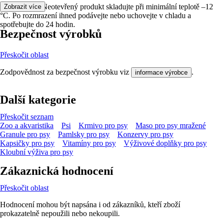
Skladování:
Ne­otevřený produkt skladujte při minimální teplotě –12
Zobrazit více
°C. Po rozmrazení ihned podávejte nebo uchovejte v chladu a
spotřebujte do 24 hodin.
Bezpečnost výrobků
Přeskočit oblast
Zodpovědnost za bezpečnost výrobku viz
.
informace výrobce
Další kategorie
Přeskočit seznam
Zoo a akvaristika
Psi
Krmivo pro psy
Maso pro psy mražené
Granule pro psy
Pamlsky pro psy
Konzervy pro psy
Kapsičky pro psy
Vitamíny pro psy
Výživové doplňky pro psy
Kloubní výživa pro psy
Zákaznická hodnocení
Přeskočit oblast
Hodnocení mohou být napsána i od zákazníků, kteří zboží
prokazatelně nepoužili nebo nekoupili.