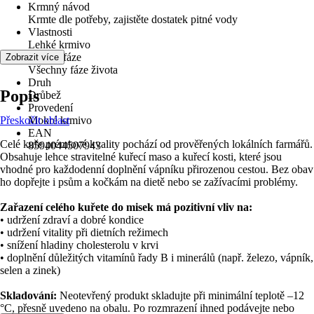
Krmný návod
Krmte dle potřeby, zajistěte dostatek pitné vody
Vlastnosti
Lehké krmivo
Životní fáze
Zobrazit více
Všechny fáze života
Druh
Popis
Drůbež
Provedení
Přeskočit oblast
Mokré krmivo
EAN
Celé kuře prémiové kvality pochází od prověřených lokálních farmářů.
8594044507943
Obsahuje lehce stravitelné kuřecí maso a kuřecí kosti, které jsou
vhodné pro každodenní doplnění vápníku přirozenou cestou. Bez obav
ho dopřejte i psům a kočkám na dietě nebo se zažívacími problémy.
Zařazení celého kuřete do misek má pozitivní vliv na:
• udržení zdraví a dobré kondice
• udržení vitality při dietních režimech
• snížení hladiny cholesterolu v krvi
• doplnění důležitých vitamínů řady B i minerálů (např. železo, vápník,
selen a zinek)
Skladování:
Ne­otevřený produkt skladujte při minimální teplotě –12
°C, přesně uvedeno na obalu. Po rozmrazení ihned podávejte nebo