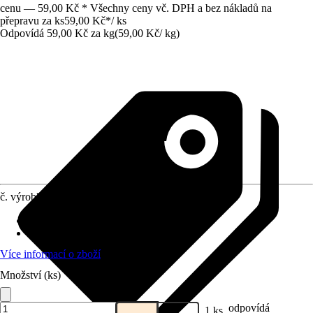
cenu — 59,00 Kč * Všechny ceny vč. DPH a bez nákladů na
přepravu za ks
59,00 Kč
*
/
ks
Odpovídá 59,00 Kč za kg
(
59,00 Kč
/
kg
)
č. výrobku
8771176
Životní fáze
:
Všechny fáze života
Druh krmiva
:
Kompletní krmivo
Více informací o zboží
Množství (ks)
odpovídá
1 ks