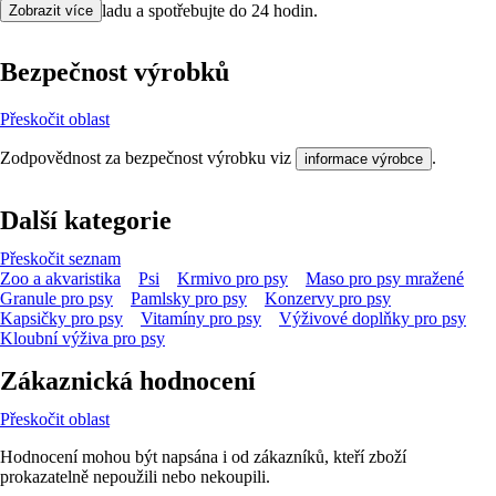
uchovejte v chladu a spotřebujte do 24 hodin.
Zobrazit více
Bezpečnost výrobků
Přeskočit oblast
Zodpovědnost za bezpečnost výrobku viz
.
informace výrobce
Další kategorie
Přeskočit seznam
Zoo a akvaristika
Psi
Krmivo pro psy
Maso pro psy mražené
Granule pro psy
Pamlsky pro psy
Konzervy pro psy
Kapsičky pro psy
Vitamíny pro psy
Výživové doplňky pro psy
Kloubní výživa pro psy
Zákaznická hodnocení
Přeskočit oblast
Hodnocení mohou být napsána i od zákazníků, kteří zboží
prokazatelně nepoužili nebo nekoupili.