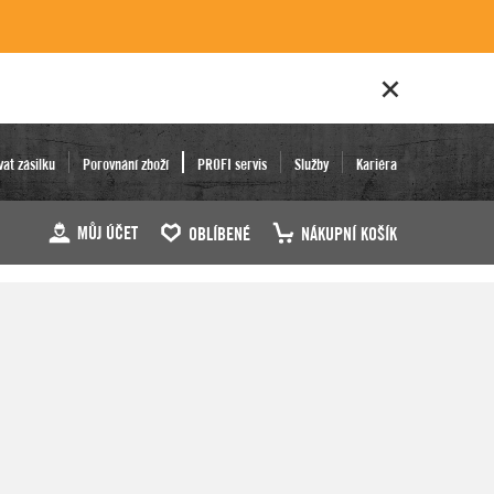
vat zásilku
Porovnání zboží
PROFI servis
Služby
Kariéra
MŮJ ÚČET
OBLÍBENÉ
NÁKUPNÍ KOŠÍK