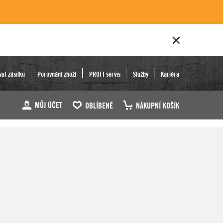
vat zásilku
Porovnání zboží
PROFI servis
Služby
Kariéra
MŮJ ÚČET
OBLÍBENÉ
NÁKUPNÍ KOŠÍK