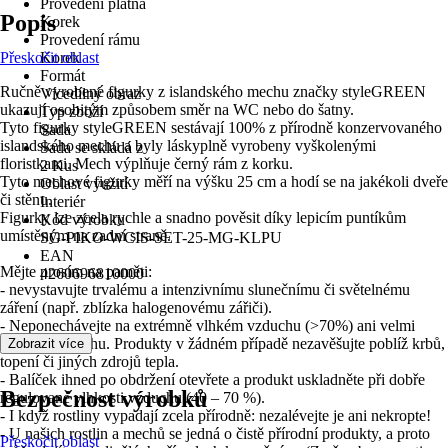
Provedení plátna
Popis
Korek
Provedení rámu
Přeskočit oblast
Korek
Formát
Ručně vyrobené figurky z islandského mechu značky styleGREEN
Vícedílný obraz
ukazují osobitým způsobem směr na WC nebo do šatny.
Typ zboží
Tyto figurky styleGREEN sestávají 100% z přírodně konzervovaného
Sada
islandského mechu a byly láskyplně vyrobeny vyškolenými
Sada se skládá z
floristkami. Mech výplňuje černý rám z korku.
2 Kus
Tyto mechové figurky měří na výšku 25 cm a hodí se na jakékoli dveře
Oblast využití
či stěnu.
Interiér
Figurky lze zcela rychle a snadno pověsit díky lepicím puntíkům
Kód výrobku
umístěným na zadní straně.
SG-PIKO-WCIS-SET-25-MG-KLPU
EAN
Mějte prosím na paměti:
4260696810000
- nevystavujte trvalému a intenzivnímu slunečnímu či světelnému
záření (např. zblízka halogenovému zářiči).
- Neponechávejte na extrémně vlhkém vzduchu (>70%) ani velmi
suchém vzduchu. Produkty v žádném případě nezavěšujte poblíž krbů,
Zobrazit více
topení či jiných zdrojů tepla.
- Balíček ihned po obdržení otevřete a produkt uskladněte při dobře
Bezpečnost výrobků
regulované vlhkosti vzduchu (40 – 70 %).
- I když rostliny vypadají zcela přírodně: nezalévejte je ani nekropte!
- U našich rostlin a mechů se jedná o čistě přírodní produkty, a proto
Přeskočit oblast