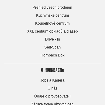
Přehled všech prodejen
Kuchyňské centrum
Koupelnové centrum
XXL centrum obkladů a dlažeb
Drive - In
Self-Scan
Hornbach Box
O HORNBACHu
Jobs a Kariera
O nás
Údaje o provozovateli
Záruka trvale nízkých cen