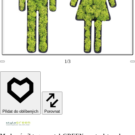
1
/
3
Porovnat