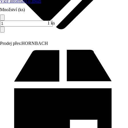
Více informací o zboží
Množství (ks)
1 ks
Prodej přes:
HORNBACH