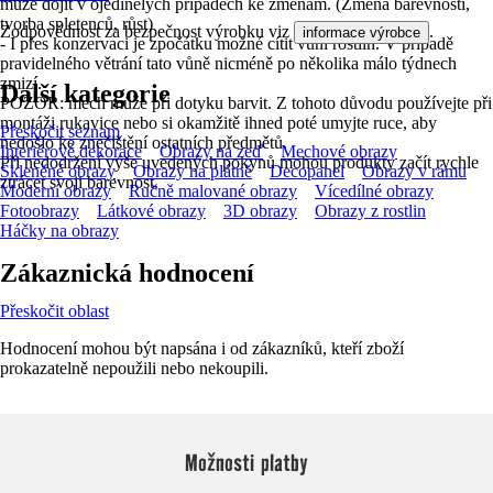
může dojít v ojedinělých případech ke změnám. (Změna barevnosti,
tvorba spletenců, růst)
Zodpovědnost za bezpečnost výrobku viz
.
informace výrobce
- I přes konzervaci je zpočátku možné cítit vůni rostlin. V případě
pravidelného větrání tato vůně nicméně po několika málo týdnech
zmizí.
Další kategorie
POZOR: mech může při dotyku barvit. Z tohoto důvodu používejte při
montáži rukavice nebo si okamžitě ihned poté umyjte ruce, aby
Přeskočit seznam
nedošlo ke znečištění ostatních předmětů.
Interiérové dekorace
Obrazy na zeď
Mechové obrazy
Při nedodržení výše uvedených pokynů mohou produkty začít rychle
Skleněné obrazy
Obrazy na plátně
Decopanel
Obrazy v rámu
ztrácet svoji barevnost.
Moderní obrazy
Ručně malované obrazy
Vícedílné obrazy
Fotoobrazy
Látkové obrazy
3D obrazy
Obrazy z rostlin
Háčky na obrazy
Zákaznická hodnocení
Přeskočit oblast
Hodnocení mohou být napsána i od zákazníků, kteří zboží
prokazatelně nepoužili nebo nekoupili.
Možnosti platby