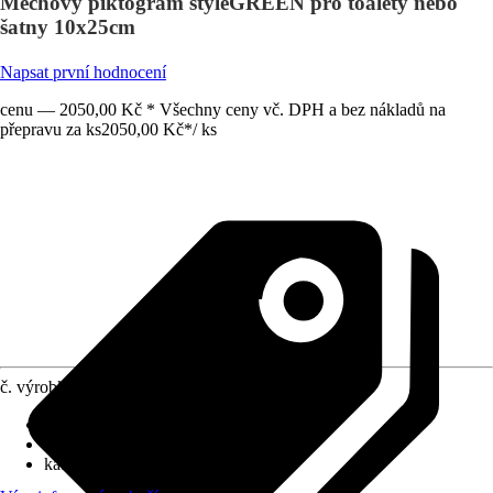
Mechový piktogram styleGREEN pro toalety nebo
šatny 10x25cm
Napsat první hodnocení
cenu — 2050,00 Kč * Všechny ceny vč. DPH a bez nákladů na
přepravu za ks
2050,00 Kč
*
/
ks
č. výrobku
10360466
Provedení plátna
:
Korek
Hmotnost
:
0,25 kg
kategorie motivu
:
Les a stromy