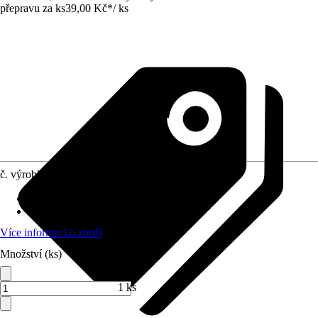
přepravu za ks
39,00 Kč
*
/
ks
č. výrobku
8749532
Doba sklizně
:
-
Umístění
:
Slunce
Více informací o zboží
Množství (ks)
1 ks