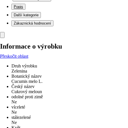
Popis
Další kategorie
Zákaznická hodnocení
Informace o výrobku
Přeskočit oblast
Druh výrobku
Zelenina
Botanický název
Cucumis melo L.
Český název
Cukrový meloun
odolné proti zimě
Ne
víceleté
Ne
stálezelené
Ne
Květ