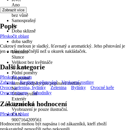
Ano
Vůně
Zobrazit více
bez vůně
Samosprašný
Popis
Ne
Doba sklizně
Přeskočit oblast
-
doba sadby
Cukrový meloun je sladký, šťavnatý a aromatický. Jeho pěstování je
-
jen o málo náročnější než u okurek nakládaček.
Umístění
Slunce
Velikost bez květináče
Další kategorie
10,5 cm
Půdní poměry
Přeskočit seznam
Propustné
Zahrada
Rostliny a pěstování
Venkovní rostliny
nutnost podpěry pro popínavé rostliny
Ovoce, zelenina, bylinky
Zelenina
Bylinky
Ovocné keře
Ne
Ovocné stromy
Jahodníky
Oblast využití
Exteriér
Zákaznická hodnocení
Upozornění
Vyobrazení je pouze ilustrační.
Přeskočit oblast
EAN
9007164209561
Hodnocení mohou být napsána i od zákazníků, kteří zboží
prokazatelně nepoužili nebo nekoupili.