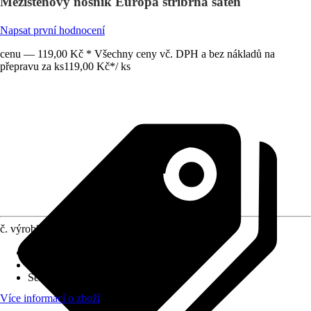
Mezistěnový nosník Europa stříbrná satén
Napsat první hodnocení
cenu — 119,00 Kč * Všechny ceny vč. DPH a bez nákladů na
přepravu za ks
119,00 Kč
*
/
ks
č. výrobku
8135580
Druh výrobku
:
Nástěnné ložisko
Materiál
:
Kov
Série
:
Europa
Více informací o zboží