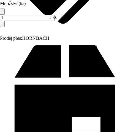
Množství (ks)
1 ks
Prodej přes:
HORNBACH