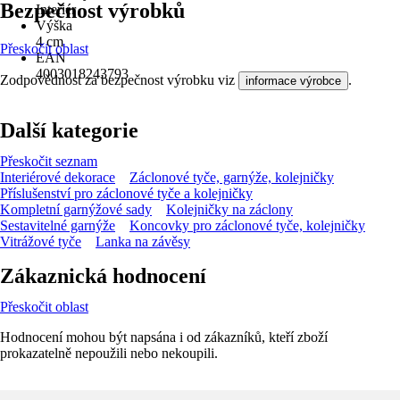
Bezpečnost výrobků
Interiér
Výška
4 cm
Přeskočit oblast
EAN
4003018243793
Zodpovědnost za bezpečnost výrobku viz
.
informace výrobce
Další kategorie
Přeskočit seznam
Interiérové dekorace
Záclonové tyče, garnýže, kolejničky
Příslušenství pro záclonové tyče a kolejničky
Kompletní garnýžové sady
Kolejničky na záclony
Sestavitelné garnýže
Koncovky pro záclonové tyče, kolejničky
Vitrážové tyče
Lanka na závěsy
Zákaznická hodnocení
Přeskočit oblast
Hodnocení mohou být napsána i od zákazníků, kteří zboží
prokazatelně nepoužili nebo nekoupili.