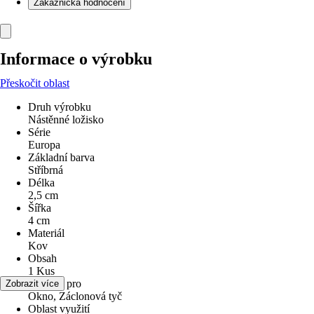
Zákaznická hodnocení
Informace o výrobku
Přeskočit oblast
Druh výrobku
Nástěnné ložisko
Série
Europa
Základní barva
Stříbrná
Délka
2,5 cm
Šířka
4 cm
Materiál
Kov
Obsah
1 Kus
Vhodné pro
Zobrazit více
Okno, Záclonová tyč
Oblast využití