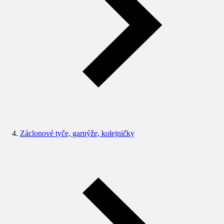
Záclonové tyče, garnýže, kolejničky