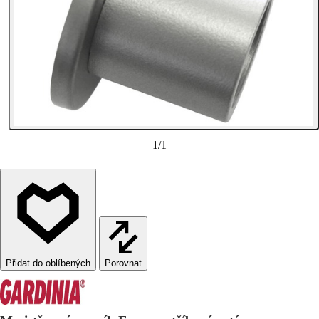
1
/
1
Porovnat