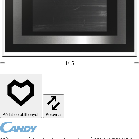
1
/
15
Porovnat