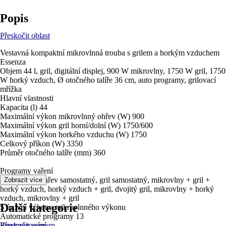
Popis
Přeskočit oblast
Vestavná kompaktní mikrovlnná trouba s grilem a horkým vzduchem
Essenza
Objem 44 l, gril, digitální displej, 900 W mikrovlny, 1750 W gril, 1750
W horký vzduch, Ø otočného talíře 36 cm, auto programy, grilovací
mřížka
Hlavní vlastnosti
Kapacita (l) 44
Maximální výkon mikrovlnný ohřev (W) 900
Maximální výkon gril horní/dolní (W) 1750/600
Maximální výkon horkého vzduchu (W) 1750
Celkový příkon (W) 3350
Průměr otočného talíře (mm) 360
Programy vaření
Mikrovlnný ohřev samostatný, gril samostatný, mikrovlny + gril +
Zobrazit více
horký vzduch, horký vzduch + gril, dvojitý gril, mikrovlny + horký
vzduch, mikrovlny + gril
Další kategorie
5 úrovní výkonu mikrovlnného výkonu
Automatické programy 13
Rozmrazování
Přeskočit seznam