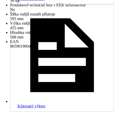
36 kg
Produktové technické listy s EEK informacemi
Ne
Šířka vnější rozměr přístroje
595 mm
Výška vnější rozměr přístroje
455 mm
Hloubka vnější rozměr přístroje
568 mm
EAN
8059019004891
Kótovaný výkres