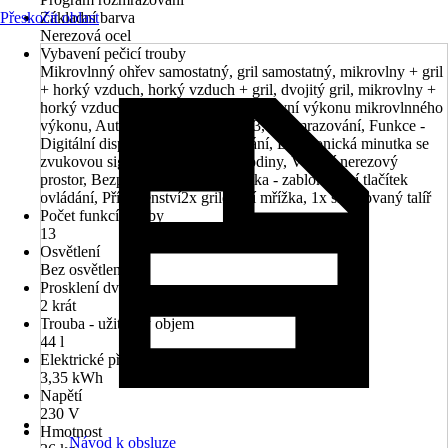
Přeskočit oblast
Základní barva
Nerezová ocel
Vybavení pečicí trouby
Mikrovlnný ohřev samostatný, gril samostatný, mikrovlny + gril
+ horký vzduch, horký vzduch + gril, dvojitý gril, mikrovlny +
horký vzduch, mikrovlny + gril, 5 úrovní výkonu mikrovlnného
výkonu, Automatické programy 13, Rozmrazování, Funkce -
Digitální displej, Dotykové ovládání, Elektronická minutka se
zvukovou signalizací, Digitální hodiny, Vnitřní nerezový
prostor, Bezpečnost, Dětská pojistka - zablokování tlačítek
ovládání, Příslušenství2x grilovací mřížka, 1x smaltovaný talíř
Počet funkcí trouby
13
Osvětlení
Bez osvětlení
Prosklení dveří
2 krát
Trouba - užitečný objem
44 l
Elektrické připojení
3,35 kWh
Napětí
230 V
Hmotnost
Návod k obsluze