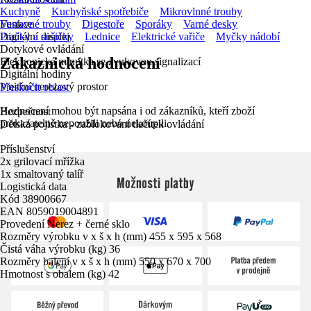
Kuchyně
Kuchyňské spotřebiče
Mikrovlnné trouby
Funkce
Vestavné trouby
Digestoře
Sporáky
Varné desky
Digitální displej
Pračky a sušičky
Lednice
Elektrické vařiče
Myčky nádobí
Dotykové ovládání
Zákaznická hodnocení
Elektronická minutka se zvukovou signalizací
Digitální hodiny
Vnitřní nerezový prostor
Přeskočit oblast
Hodnocení mohou být napsána i od zákazníků, kteří zboží
Bezpečnost
prokazatelně nepoužili nebo nekoupili.
Dětská pojistka - zablokování tlačítek ovládání
Příslušenství
2x grilovací mřížka
1x smaltovaný talíř
Možnosti platby
Logistická data
Kód 38900667
EAN 8059019004891
Provedení Nerez + černé sklo
Rozměry výrobku v x š x h (mm) 455 x 595 x 568
Čistá váha výrobku (kg) 36
Rozměry balení v x š x h (mm) 550 x 670 x 700
Hmotnost s obalem (kg) 42