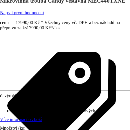
Mikrovlnná trouba Candy vestavná MEC440TXNE
Napsat první hodnocení
cenu — 17990,00 Kč * Všechny ceny vč. DPH a bez nákladů na
přepravu za ks
17990,00 Kč
*
/
ks
č. výrobku
10358846
Počet funkcí trouby
:
13
Obsluha
:
Touch Control pomocí senzorových ploch
Více informací o zboží
Množství (ks)