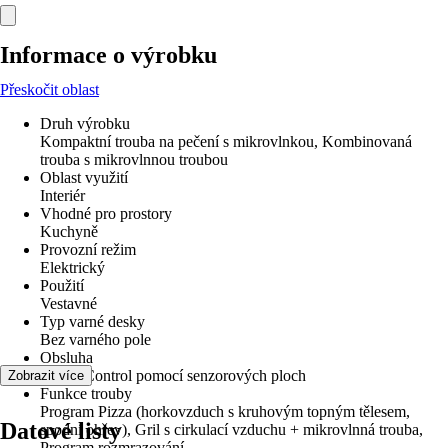
Informace o výrobku
Přeskočit oblast
Druh výrobku
Kompaktní trouba na pečení s mikrovlnkou, Kombinovaná
trouba s mikrovlnnou troubou
Oblast využití
Interiér
Vhodné pro prostory
Kuchyně
Provozní režim
Elektrický
Použití
Vestavné
Typ varné desky
Bez varného pole
Obsluha
Touch Control pomocí senzorových ploch
Zobrazit více
Funkce trouby
Program Pizza (horkovzduch s kruhovým topným tělesem,
Datové listy
spodní ohřev), Gril s cirkulací vzduchu + mikrovlnná trouba,
Program rozmrazování