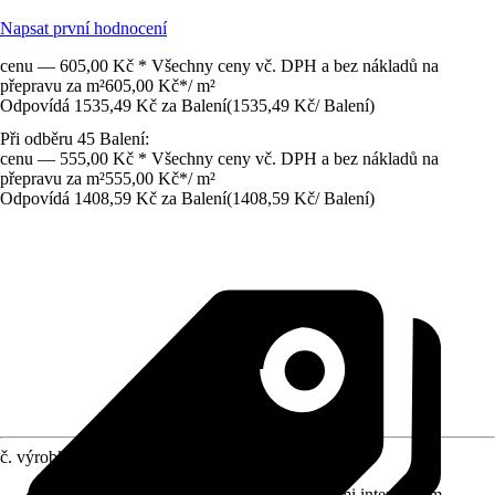
Napsat první hodnocení
cenu — 605,00 Kč * Všechny ceny vč. DPH a bez nákladů na
přepravu za m²
605,00 Kč
*
/
m²
Odpovídá 1535,49 Kč za Balení
(
1535,49 Kč
/
Balení
)
Při odběru 45 Balení:
cenu — 555,00 Kč * Všechny ceny vč. DPH a bez nákladů na
přepravu za m²
555,00 Kč
*
/
m²
Odpovídá 1408,59 Kč za Balení
(
1408,59 Kč
/
Balení
)
č. výrobku
12689275
Třída zátěže
:
34 - Komerční prostory s velmi intenzivním,