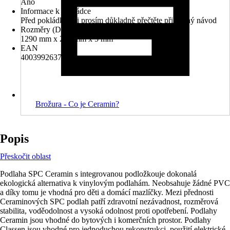
Ano
Informace k pokládce
Před pokládkou si prosím důkladně přečtěte přiložený návod
Rozměry (DxŠxT)
1290 mm x 246 mm x 5 mm
EAN
4003992637991
Brožura - Co je Ceramin?
Popis
Přeskočit oblast
Podlaha SPC Ceramin s integrovanou podložkouje dokonalá
ekologická alternativa k vinylovým podlahám. Neobsahuje žádné PVC
a díky tomu je vhodná pro děti a domácí mazlíčky. Mezi přednosti
Ceraminových SPC podlah patří zdravotní nezávadnost, rozměrová
stabilita, voděodolnost a vysoká odolnost proti opotřebení. Podlahy
Ceramin jsou vhodné do bytových i komerčních prostor. Podlahy
Classen jsou vhodné pro jednoduchou rekonstrukci, použití elektrické