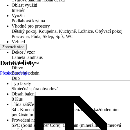
Oblast využití
Interiér
Využití
Podlahová krytina
Vhodné pro prostory
Dětský pokoj, Koupelna, Kuchyně, Ložnice, Obývací pokoj,
Pracovna, Půda, Sklep, Spíž, WC
Vzhled
Dřevo
Zobrazit více
Dekor / vzor
Lamela landhaus
Datové listy
Základní barva
Dřevo
Přeskočit oblast
Barevný odstín
Dub
Typ fazety
Skutečná spára obvodová
Obsah balení
8 Kus
Třída zátěže
34 - Komerční prostory s velmi intenzivním, každodenním
používáním
Provedení nosné desky
SPC (Solid Polymer Core), Ceramin (minerální polymerová