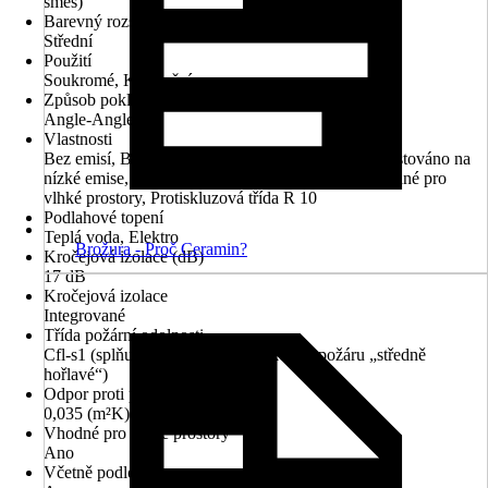
směs)
Barevný rozsah
Střední
Použití
Soukromé, Komerční
Způsob pokládky
Angle-Angle
Vlastnosti
Bez emisí, Bez obsahu PVC, Bez změkčovadel, Testováno na
nízké emise, Vhodné pro podlahové vytápění, Vhodné pro
vlhké prostory, Protiskluzová třída R 10
Podlahové topení
Teplá voda, Elektro
Brožura - Proč Ceramin?
Kročejová izolace (dB)
17 dB
Kročejová izolace
Integrované
Třída požární odolnosti
Cfl-s1 (splňuje požadavky na reakci při požáru „středně
hořlavé“)
Odpor proti prostupu tepla
0,035 (m²K)/W
Vhodné pro vlhké prostory
Ano
Včetně podložky