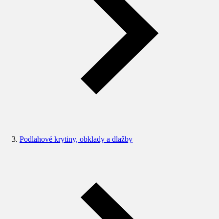
Podlahové krytiny, obklady a dlažby