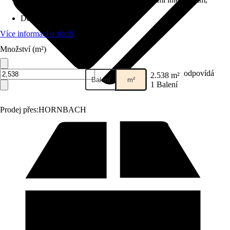
každodenním používáním
Dekor / vzor
:
Lamela landhaus
Více informací o zboží
Množství (m²)
odpovídá
2.538 m²
Balení
m²
1 Balení
Prodej přes:
HORNBACH