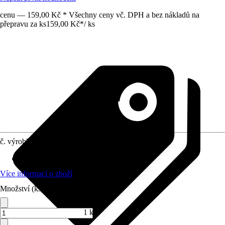
cenu — 159,00 Kč * Všechny ceny vč. DPH a bez nákladů na
přepravu za ks
159,00 Kč
*
/
ks
č. výrobku
7767547
Materiál
:
Keramika
Více informací o zboží
Množství (ks)
1 ks