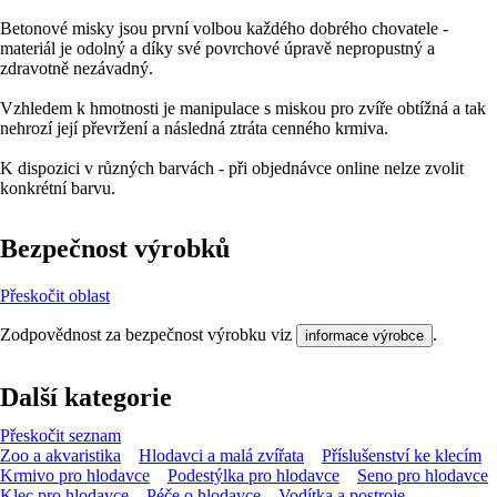
Betonové misky jsou první volbou každého dobrého chovatele -
materiál je odolný a díky své povrchové úpravě nepropustný a
zdravotně nezávadný.
Vzhledem k hmotnosti je manipulace s miskou pro zvíře obtížná a tak
nehrozí její převržení a následná ztráta cenného krmiva.
K dispozici v různých barvách - při objednávce online nelze zvolit
konkrétní barvu.
Bezpečnost výrobků
Přeskočit oblast
Zodpovědnost za bezpečnost výrobku viz
.
informace výrobce
Další kategorie
Přeskočit seznam
Zoo a akvaristika
Hlodavci a malá zvířata
Příslušenství ke klecím
Krmivo pro hlodavce
Podestýlka pro hlodavce
Seno pro hlodavce
Klec pro hlodavce
Péče o hlodavce
Vodítka a postroje