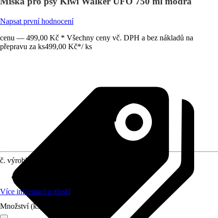
Miska pro psy Kiwi Walker UFO 750 ml modrá
Napsat první hodnocení
cenu — 499,00 Kč * Všechny ceny vč. DPH a bez nákladů na
přepravu za ks
499,00 Kč
*
/
ks
č. výrobku
10333928
Materiál
:
Plast
Více informací o zboží
Množství (ks)