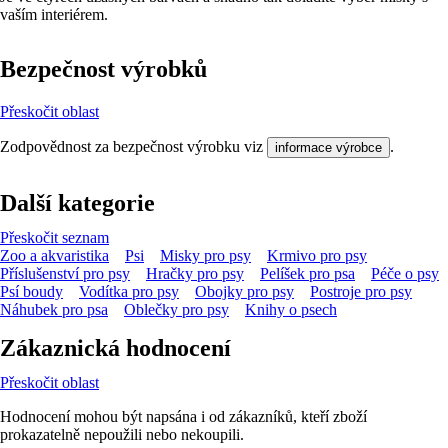
vaším interiérem.
Bezpečnost výrobků
Přeskočit oblast
Zodpovědnost za bezpečnost výrobku viz
.
informace výrobce
Další kategorie
Přeskočit seznam
Zoo a akvaristika
Psi
Misky pro psy
Krmivo pro psy
Příslušenství pro psy
Hračky pro psy
Pelíšek pro psa
Péče o psy
Psí boudy
Vodítka pro psy
Obojky pro psy
Postroje pro psy
Náhubek pro psa
Oblečky pro psy
Knihy o psech
Zákaznická hodnocení
Přeskočit oblast
Hodnocení mohou být napsána i od zákazníků, kteří zboží
prokazatelně nepoužili nebo nekoupili.