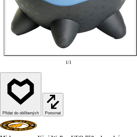
1
/
1
Porovnat