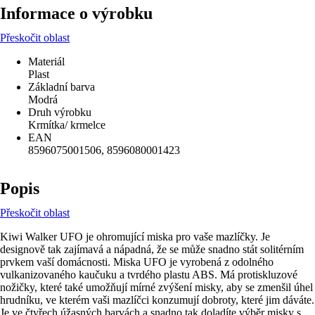
Informace o výrobku
Přeskočit oblast
Materiál
Plast
Základní barva
Modrá
Druh výrobku
Krmítka/ krmelce
EAN
8596075001506, 8596080001423
Popis
Přeskočit oblast
Kiwi Walker UFO je ohromující miska pro vaše mazlíčky. Je
designově tak zajímavá a nápadná, že se může snadno stát solitérním
prvkem vaší domácnosti. Miska UFO je vyrobená z odolného
vulkanizovaného kaučuku a tvrdého plastu ABS. Má protiskluzové
nožičky, které také umožňují mírné zvýšení misky, aby se zmenšil úhel
hrudníku, ve kterém vaši mazlíčci konzumují dobroty, které jim dáváte.
Je ve čtyřech úžasných barvách a snadno tak doladíte výběr misky s