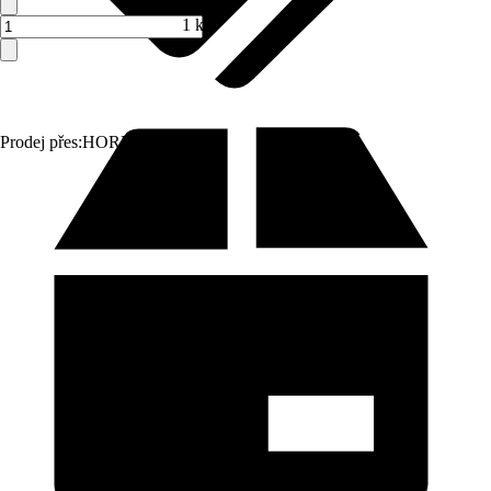
1 ks
Prodej přes:
HORNBACH