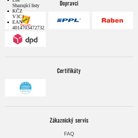
Dopravci
Shazující listy
KČZ
V3C1
EAN
4014703472732
Certifikáty
Zákaznický servis
FAQ