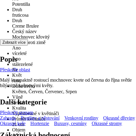
Potentilla
Druh
fruticosa
Druh
Creme Brulee
Český název
Mochnovec křovitý
odolné proti zimě
Zobrazit více
Ano
víceleté
Popis
Ano
stálezelené
Přeskočit oblast
Ne
Květ
Malý kompaktně rostoucí mochnovec kvete od června do října světle
Ano
bílými až krémovými květy.
Doba květu
Květen, Červen, Červenec, Srpen
Vůně
Další kategorie
Lehké
Kvalita
Přeskočit seznam
Vypěstované v květináči
Zahrada
Rostliny a pěstování
Venkovní rostliny
Okrasné dřeviny
Průměr květináče
Okrasné keře
Hortenzie
Buxusy, cesmíny
Okrasné stromy
21 cm
Objem
Zákaznická hodnocení
4,5 l