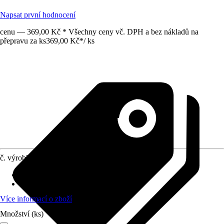
Napsat první hodnocení
cenu — 369,00 Kč * Všechny ceny vč. DPH a bez nákladů na
přepravu za ks
369,00 Kč
*
/
ks
č. výrobku
10189358
Umístění
:
Slunce, Polostín
stálezelené
:
Ne
Více informací o zboží
Množství (ks)