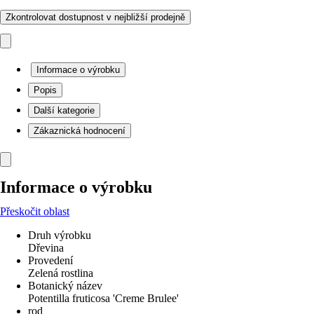
Zkontrolovat dostupnost v nejbližší prodejně
Informace o výrobku
Popis
Další kategorie
Zákaznická hodnocení
Informace o výrobku
Přeskočit oblast
Druh výrobku
Dřevina
Provedení
Zelená rostlina
Botanický název
Potentilla fruticosa 'Creme Brulee'
rod