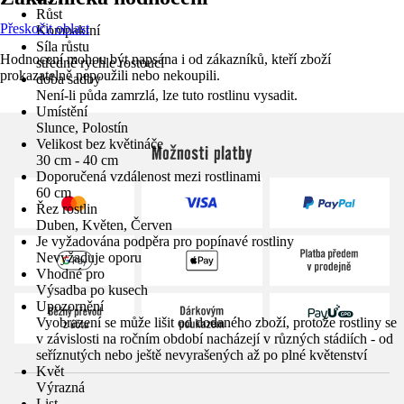
Růst
Přeskočit oblast
Kompaktní
Síla růstu
Hodnocení mohou být napsána i od zákazníků, kteří zboží
středně rychle rostoucí
prokazatelně nepoužili nebo nekoupili.
doba sadby
Není-li půda zamrzlá, lze tuto rostlinu vysadit.
Umístění
Slunce, Polostín
Velikost bez květináče
Možnosti platby
30 cm - 40 cm
Doporučená vzdálenost mezi rostlinami
60 cm
Řez rostlin
Duben, Květen, Červen
Je vyžadována podpěra pro popínavé rostliny
Nevyžaduje oporu
Vhodné pro
Výsadba po kusech
Upozornění
Vyobrazení se může lišit od dodaného zboží, protože rostliny se
v závislosti na ročním období nacházejí v různých stádiích - od
seříznutých nebo ještě nevyrašených až po plné květenství
Květ
Výrazná
List