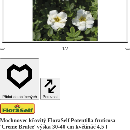
1
/
2
Porovnat
Mochnovec křovitý FloraSelf Potentilla fruticosa
'Creme Brulee' výška 30-40 cm květináč 4,5 l