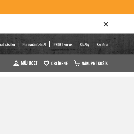
vat zásilku
Porovnání zboží
PROFI servis
Služby
Kariéra
MŮJ ÚČET
OBLÍBENÉ
NÁKUPNÍ KOŠÍK