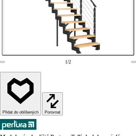
1
/
2
Porovnat