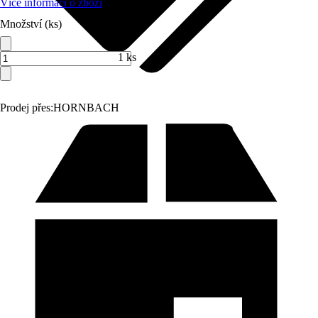
Více informací o zboží
Množství (ks)
1 ks
Prodej přes:
HORNBACH