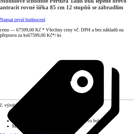
Modulové schodiště Pertura Tallis buk lepené dřevo
antracit rovné šířka 85 cm 12 stupňů se zábradlím
Napsat první hodnocení
cenu — 67599,00 Kč * Všechny ceny vč. DPH a bez nákladů na
přepravu za ks
67599,00 Kč
*
/
ks
č. výrobku
12771479
Výška patra
:
216 cm - 264 cm
Provedení stupňů schodiště
:
Lepené dřevo buk
Možný tvar schodiště
:
Rovné