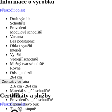
Informace o výrobku
Přeskočit oblast
Druh výrobku
Schodiště
Provedení
Modulové schodiště
Varianta
Bez podstupnic
Oblast využití
Interiér
Využití
Vedlejší schodiště
Možný tvar schodiště
Rovné
Odstup od zdi
264 cm
Výška patra
Zobrazit více
216 cm - 264 cm
Materiál stupňů schodiště
Certifikáty a služby
Dřevo
Provedení stupňů schodiště
Přeskočit oblast
Lepené dřevo buk
Tloušťka stupně