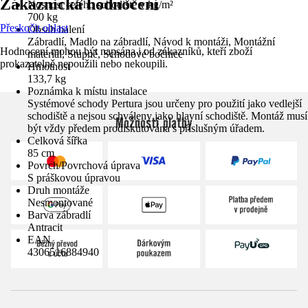
Zákaznická hodnocení
Nosnost celého schodiště v kg/m²
700 kg
Přeskočit oblast
Obsah balení
Zábradlí, Madlo na zábradlí, Návod k montáži, Montážní
Hodnocení mohou být napsána i od zákazníků, kteří zboží
materiál, Stupně, Schodové bočnice
prokazatelně nepoužili nebo nekoupili.
Hmotnost
133,7 kg
Poznámka k místu instalace
Systémové schody Pertura jsou určeny pro použití jako vedlejší
schodiště a nejsou schváleny jako hlavní schodiště. Montáž musí
Možnosti platby
být vždy předem prodiskutována s příslušným úřadem.
Celková šířka
85 cm
Povrch/Povrchová úprava
S práškovou úpravou
Druh montáže
Nesmontované
Barva zábradlí
Antracit
EAN
4306516884940