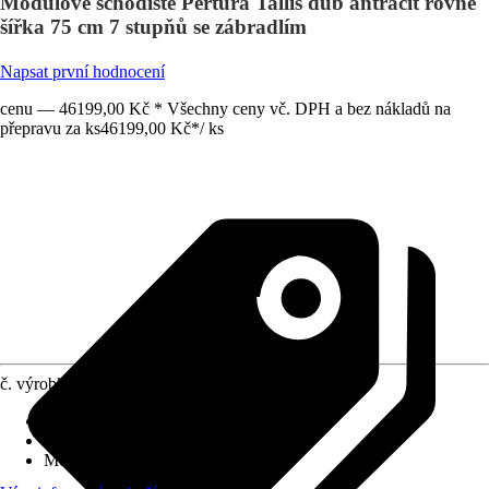
Modulové schodiště Pertura Tallis dub antracit rovné
šířka 75 cm 7 stupňů se zábradlím
Napsat první hodnocení
cenu — 46199,00 Kč * Všechny ceny vč. DPH a bez nákladů na
přepravu za ks
46199,00 Kč
*
/
ks
č. výrobku
12771473
Výška patra
:
126 cm - 154 cm
Provedení stupňů schodiště
:
Dub
Možný tvar schodiště
:
Rovné