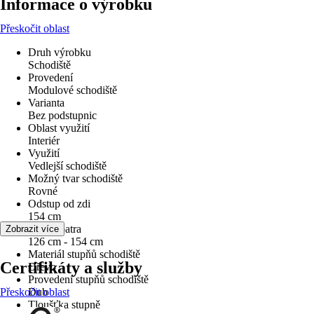
Informace o výrobku
Přeskočit oblast
Druh výrobku
Schodiště
Provedení
Modulové schodiště
Varianta
Bez podstupnic
Oblast využití
Interiér
Využití
Vedlejší schodiště
Možný tvar schodiště
Rovné
Odstup od zdi
154 cm
Výška patra
Zobrazit více
126 cm - 154 cm
Materiál stupňů schodiště
Certifikáty a služby
Dřevo
Provedení stupňů schodiště
Přeskočit oblast
Dub
Tloušťka stupně