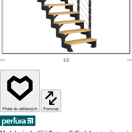
1
/
2
Porovnat