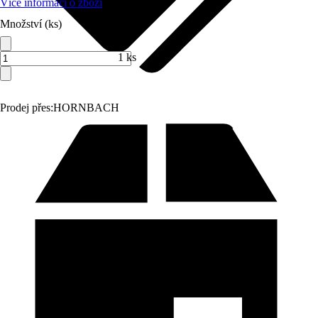
Více informací o zboží
Množství (ks)
1 ks
Prodej přes:
HORNBACH