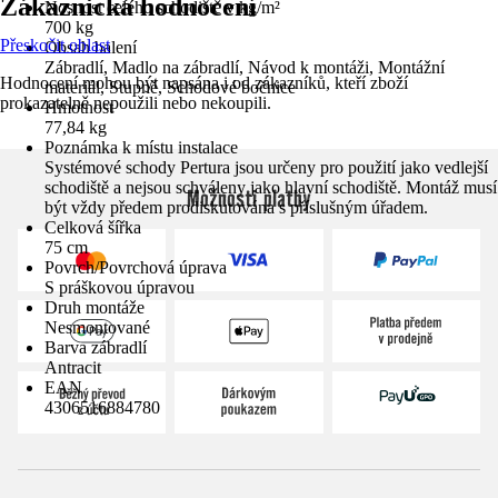
Zákaznická hodnocení
Nosnost celého schodiště v kg/m²
700 kg
Přeskočit oblast
Obsah balení
Zábradlí, Madlo na zábradlí, Návod k montáži, Montážní
Hodnocení mohou být napsána i od zákazníků, kteří zboží
materiál, Stupně, Schodové bočnice
prokazatelně nepoužili nebo nekoupili.
Hmotnost
77,84 kg
Poznámka k místu instalace
Systémové schody Pertura jsou určeny pro použití jako vedlejší
schodiště a nejsou schváleny jako hlavní schodiště. Montáž musí
Možnosti platby
být vždy předem prodiskutována s příslušným úřadem.
Celková šířka
75 cm
Povrch/Povrchová úprava
S práškovou úpravou
Druh montáže
Nesmontované
Barva zábradlí
Antracit
EAN
4306516884780