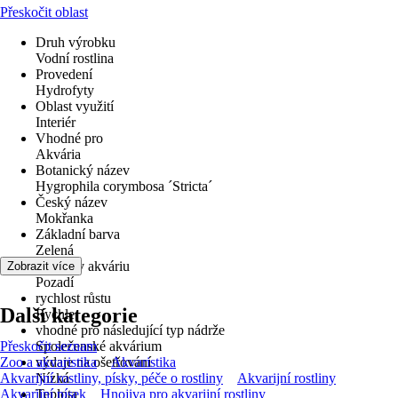
Přeskočit oblast
Druh výrobku
Vodní rostlina
Provedení
Hydrofyty
Oblast využití
Interiér
Vhodné pro
Akvária
Botanický název
Hygrophila corymbosa ´Stricta´
Český název
Mokřanka
Základní barva
Zelená
poloha v akváriu
Zobrazit více
Pozadí
rychlost růstu
Další kategorie
Rychle
vhodné pro následující typ nádrže
Přeskočit seznam
Společenské akvárium
Zoo a akvaristika
výdaje na ošetřování
Akvaristika
Akvarijní rostliny, písky, péče o rostliny
Nízká
Akvarijní rostliny
Akvarijní písek
Teplota
Hnojiva pro akvarijní rostliny