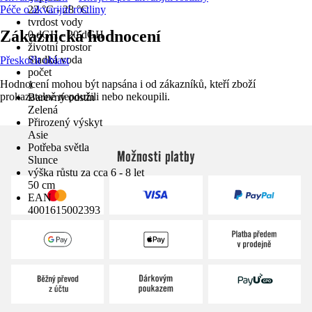
Péče o akvarijní rostliny
22 °C - 28 °C
tvrdost vody
Zákaznická hodnocení
0 dGH - 20 dGH
životní prostor
Sladká voda
Přeskočit oblast
počet
Hodnocení mohou být napsána i od zákazníků, kteří zboží
1
prokazatelně nepoužili nebo nekoupili.
Barevný odstín
Zelená
Přirozený výskyt
Asie
Potřeba světla
Možnosti platby
Slunce
výška růstu za cca 6 - 8 let
50 cm
EAN
4001615002393