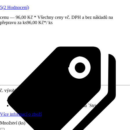
5
(2 Hodnocení)
cenu — 96,00 Kč * Všechny ceny vč. DPH a bez nákladů na
přepravu za ks
96,00 Kč
*
/
ks
č. výrobku
8339119
Provedení
:
Hydrofyty
Botanický název
:
Hygrophila corymbosa ´Stricta´
Více informací o zboží
Množství (ks)