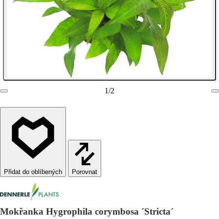
1
/
2
Porovnat
Mokřanka Hygrophila corymbosa ´Stricta´