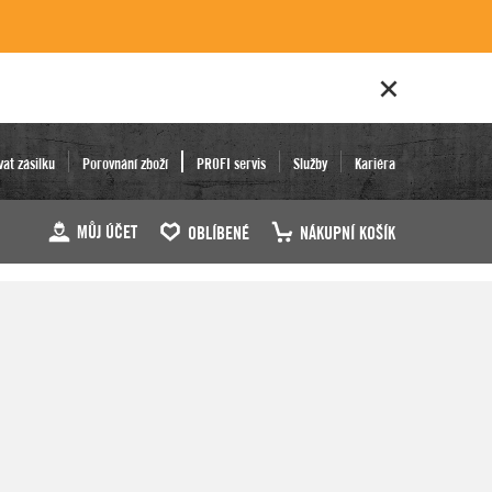
vat zásilku
Porovnání zboží
PROFI servis
Služby
Kariéra
MŮJ ÚČET
OBLÍBENÉ
NÁKUPNÍ KOŠÍK