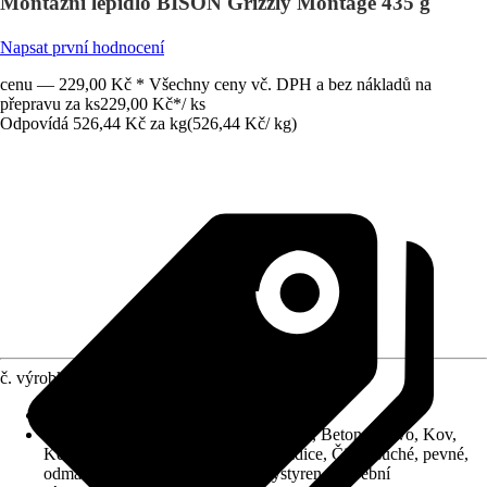
Montážní lepidlo BISON Grizzly Montage 435 g
Napsat první hodnocení
cenu — 229,00 Kč * Všechny ceny vč. DPH a bez nákladů na
přepravu za ks
229,00 Kč
*
/
ks
Odpovídá 526,44 Kč za kg
(
526,44 Kč
/
kg
)
č. výrobku
10303599
Konečná pevnost po cca
:
24 h
Vhodné pro podklad
:
Hladké podklady, Beton, Dřevo, Kov,
Keramika, Sklo, Kámen, PVC, Dlaždice, Čisté, suché, pevné,
odmaštěné a nosné podklady, Polystyren, Stavební