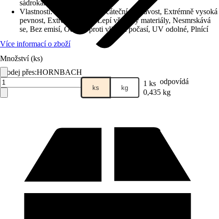
sádrokartonové desky
Vlastnosti
:
Velmi vysoká počáteční přilnavost, Extrémně vysoká
pevnost, Extrémně silné, Lepí všechny materiály, Nesmrskává
se, Bez emisí, Odolné proti vlivům počasí, UV odolné, Plnící
Více informací o zboží
Množství (ks)
Prodej přes:
HORNBACH
odpovídá
1 ks
ks
kg
0,435 kg