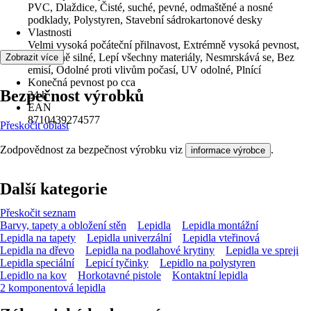
PVC, Dlaždice, Čisté, suché, pevné, odmaštěné a nosné
podklady, Polystyren, Stavební sádrokartonové desky
Vlastnosti
Velmi vysoká počáteční přilnavost, Extrémně vysoká pevnost,
Extrémně silné, Lepí všechny materiály, Nesmrskává se, Bez
Zobrazit více
emisí, Odolné proti vlivům počasí, UV odolné, Plnící
Konečná pevnost po cca
Bezpečnost výrobků
24 h
EAN
8710439274577
Přeskočit oblast
Zodpovědnost za bezpečnost výrobku viz
.
informace výrobce
Další kategorie
Přeskočit seznam
Barvy, tapety a obložení stěn
Lepidla
Lepidla montážní
Lepidla na tapety
Lepidla univerzální
Lepidla vteřinová
Lepidla na dřevo
Lepidla na podlahové krytiny
Lepidla ve spreji
Lepidla speciální
Lepicí tyčinky
Lepidlo na polystyren
Lepidlo na kov
Horkotavné pistole
Kontaktní lepidla
2 komponentová lepidla