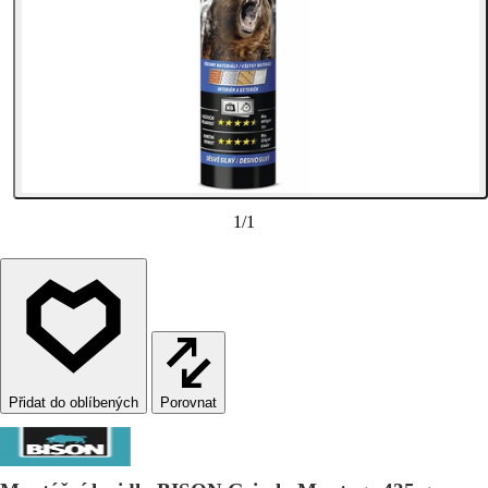
1
/
1
Porovnat