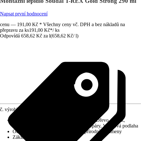
Montážní lepidlo Soudal T-REX Gold Strong 290 ml
Napsat první hodnocení
cenu — 191,00 Kč * Všechny ceny vč. DPH a bez nákladů na
přepravu za ks
191,00 Kč
*
/
ks
Odpovídá 658,62 Kč za l
(
658,62 Kč
/
l
)
č. výrobku
5596195
Použitelné pro
:
Beton, Cementová deska, Dřevo, Hliník,
Keramika, Kovy, Omítky, Polystyren, Spáry, Vinylová podlaha
Oblast využití
:
Interiér, Exteriér, Na přírodních kameny
Základní barva
:
Bílá