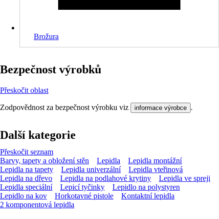
Brožura
Bezpečnost výrobků
Přeskočit oblast
Zodpovědnost za bezpečnost výrobku viz
.
informace výrobce
Další kategorie
Přeskočit seznam
Barvy, tapety a obložení stěn
Lepidla
Lepidla montážní
Lepidla na tapety
Lepidla univerzální
Lepidla vteřinová
Lepidla na dřevo
Lepidla na podlahové krytiny
Lepidla ve spreji
Lepidla speciální
Lepicí tyčinky
Lepidlo na polystyren
Lepidlo na kov
Horkotavné pistole
Kontaktní lepidla
2 komponentová lepidla