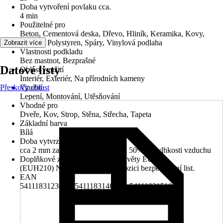
Doba vytvoření povlaku cca.
4 min
Použitelné pro
Beton, Cementová deska, Dřevo, Hliník, Keramika, Kovy,
Omítky, Polystyren, Spáry, Vinylová podlaha
Zobrazit více
Vlastnosti podkladu
Bez mastnot, Bezprašné
Datové listy
Oblast využití
Interiér, Exteriér, Na přírodních kameny
Přeskočit oblast
Využití
Lepení, Montování, Utěsňování
Vhodné pro
Dveře, Kov, Strop, Stěna, Střecha, Tapeta
Základní barva
Bílá
Doba vytvrzení
cca 2 mm za den při 23 stupních a 50% rel. vlhkosti vzduchu
Doplňkové znaky nebezpečnosti (věty EUH)
(EUH210) Na vyžádání je k dispozici bezpečnostní list.
EAN
5411183123069, 5411183146082, 5411183151017