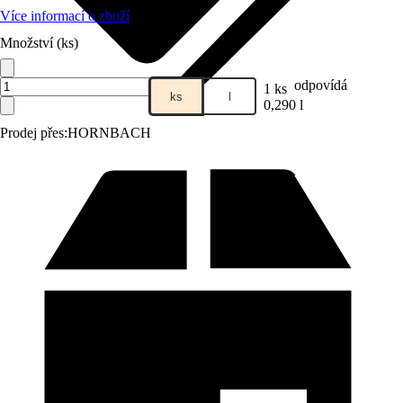
Více informací o zboží
Množství (ks)
odpovídá
1 ks
ks
l
0,290 l
Prodej přes:
HORNBACH