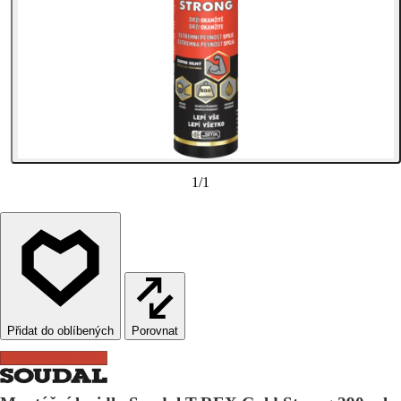
1
/
1
Porovnat