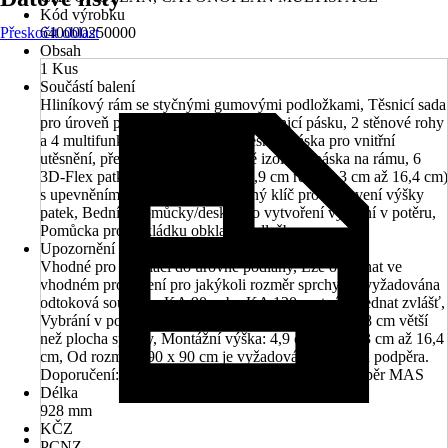
Kód výrobku
Přeskočit oblast
640000250000
Obsah
1 Kus
Součástí balení
Hliníkový rám se styčnými gumovými podložkami, Těsnicí sada
pro úroveň podlahy ESR obsahuje těsnicí pásku, 2 stěnové rohy
a 4 multifunkční rohy, Butylová těsnicí páska pro vnitřní
utěsnění, předinstalovaná zvukově izolační páska na rámu, 6
3D-Flex patky (nastavení výšky 4,9 cm resp. 6,3 cm až 16,4 cm)
s upevněním k podlaze, Šestihranný klíč pro nastavení výšky
patek, Bednící pomůcky/desky pro vytvoření vybrání v potěru,
Pomůcka pro pokládku obkladů a dlažby
Upozornění
Vhodné pro instalaci do úrovně podlahy, Lze objednat ve
vhodném provedení pro jakýkoli rozměr sprchy, Je vyžadována
odtoková souprava KA 90 nebo KA 120, nutné objednat zvlášť,
Vybrání v potěru: na šířku a délku prosím vždy o 2,8 cm větší
než plocha sprchy, Montážní výška: 4,9 cm resp. 6,3 cm až 16,4
cm, Od rozměrů 90 x 90 cm je vyžadována středová podpěra.
Doporučení: KALDEWEI systémy středových podpěr MAS
Délka
928 mm
KČZ
PCNZ