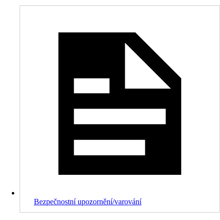
Bezpečnostní upozornění/varování