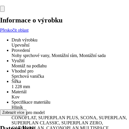
Informace o výrobku
Přeskočit oblast
Druh výrobku
Upevnění
Provedení
Nohy sprchové vany, Montážní rám, Montážní sada
Využití
Montáž na podlahu
Vhodné pro
Sprchová vanička
Šířka
1 228 mm
Materiál
Kov
Specifikace materiálu
Hliník
vhodné pro model
Zobrazit více
CONOFLAT, SUPERPLAN PLUS, SCONA, SUPERPLAN,
SUPERPLAN CLASSIC, SUPERPLAN ZERO,
Datové listy
CAYONOPLAN, CAYONOPLAN MULTISPACE