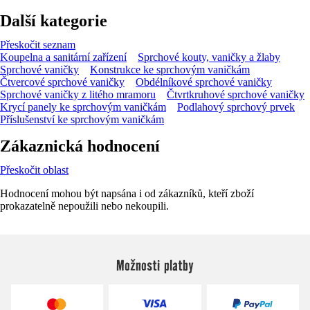
Další kategorie
Přeskočit seznam
Koupelna a sanitární zařízení
Sprchové kouty, vaničky a žlaby
Sprchové vaničky
Konstrukce ke sprchovým vaničkám
Čtvercové sprchové vaničky
Obdélníkové sprchové vaničky
Sprchové vaničky z litého mramoru
Čtvrtkruhové sprchové vaničky
Krycí panely ke sprchovým vaničkám
Podlahový sprchový prvek
Příslušenství ke sprchovým vaničkám
Zákaznická hodnocení
Přeskočit oblast
Hodnocení mohou být napsána i od zákazníků, kteří zboží
prokazatelně nepoužili nebo nekoupili.
Možnosti platby