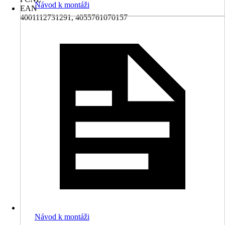
Návod k montáži
EAN
4001112731291, 4055761070157
Návod k montáži