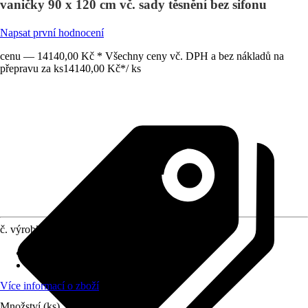
vaničky 90 x 120 cm vč. sady těsnění bez sifonu
Napsat první hodnocení
cenu — 14140,00 Kč * Všechny ceny vč. DPH a bez nákladů na
přepravu za ks
14140,00 Kč
*
/
ks
č. výrobku
6192516
Obsah
:
1 Kus
Vhodné pro
:
Sprchová vanička
Více informací o zboží
Množství (ks)