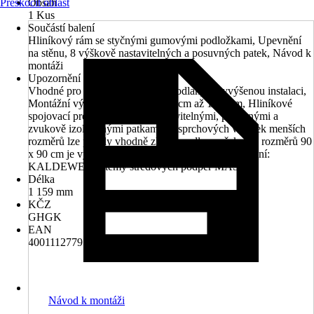
Přeskočit oblast
Obsah
1 Kus
Součástí balení
Hliníkový rám se styčnými gumovými podložkami, Upevnění
na stěnu, 8 výškově nastavitelných a posuvných patek, Návod k
montáži
Upozornění
Vhodné pro instalaci do úrovně podlahy a vyvýšenou instalaci,
Montážní výška: 4,9 cm resp. 6,3 cm až 16,4 cm, Hliníkové
spojovací profily s výškově nastavitelnými, posuvnými a
zvukově izolovanými patkami, U sprchových vaniček menších
rozměrů lze profily vhodně zkrátit podle značek, Od rozměrů 90
x 90 cm je vyžadována středová podpěra. Doporučení:
KALDEWEI systémy středových podpěr MAS
Délka
1 159 mm
KČZ
GHGK
EAN
4001112779521
Návod k montáži