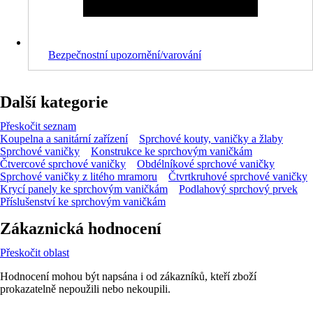
Bezpečnostní upozornění/varování
Další kategorie
Přeskočit seznam
Koupelna a sanitární zařízení
Sprchové kouty, vaničky a žlaby
Sprchové vaničky
Konstrukce ke sprchovým vaničkám
Čtvercové sprchové vaničky
Obdélníkové sprchové vaničky
Sprchové vaničky z litého mramoru
Čtvrtkruhové sprchové vaničky
Krycí panely ke sprchovým vaničkám
Podlahový sprchový prvek
Příslušenství ke sprchovým vaničkám
Zákaznická hodnocení
Přeskočit oblast
Hodnocení mohou být napsána i od zákazníků, kteří zboží
prokazatelně nepoužili nebo nekoupili.