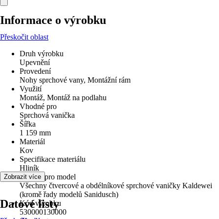
Informace o výrobku
Přeskočit oblast
Druh výrobku
Upevnění
Provedení
Nohy sprchové vany, Montážní rám
Využití
Montáž, Montáž na podlahu
Vhodné pro
Sprchová vanička
Šířka
1 159 mm
Materiál
Kov
Specifikace materiálu
Hliník
vhodné pro model
Zobrazit více
Všechny čtvercové a obdélníkové sprchové vaničky Kaldewei
(kromě řady modelů Sanidusch)
Datové listy
Kód výrobku
530000130000