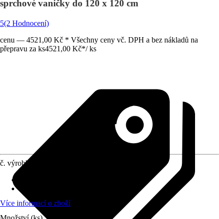
sprchové vaničky do 120 x 120 cm
5
(2 Hodnocení)
cenu — 4521,00 Kč * Všechny ceny vč. DPH a bez nákladů na
přepravu za ks
4521,00 Kč
*
/
ks
č. výrobku
6090667
Obsah
:
1 Kus
Vhodné pro
:
Sprchová vanička
Více informací o zboží
Množství (ks)