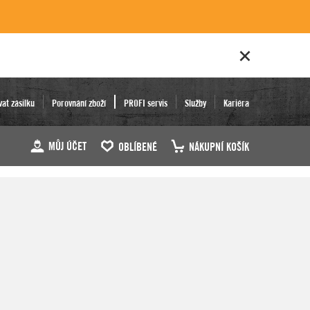
vat zásilku
Porovnání zboží
PROFI servis
Služby
Kariéra
MŮJ ÚČET
OBLÍBENÉ
NÁKUPNÍ KOŠÍK