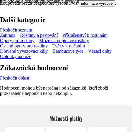
pro odolné a dekorativní popínavé prvky na vaší zahradě.
Zodpovědnost za bezpečnost výrobku viz
.
informace výrobce
Další kategorie
Přeskočit seznam
Zahrada
Rostliny a pěstování
Příslušenství k rostlinám
Opory pro rostliny
Mříže na popínavé rostliny
Ostatní opory pro rostliny
Tyčky k rajčatům
Dřevěné vyvazovací kůly
Bambusové tyče
Vázací dráty
Oblouky na růže
Zákaznická hodnocení
Přeskočit oblast
Hodnocení mohou být napsána i od zákazníků, kteří zboží
prokazatelně nepoužili nebo nekoupili.
Možnosti platby