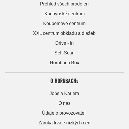
Přehled všech prodejen
Kuchyňské centrum
Koupelnové centrum
XXL centrum obkladů a dlažeb
Drive - In
Self-Scan
Hornbach Box
O HORNBACHu
Jobs a Kariera
O nás
Údaje o provozovateli
Záruka trvale nízkých cen