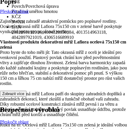
Popis
0 kg
Povrch/Povrchová úprava
Přeskočit oblast
Potažená umělou hmotou
KČZ
Zajistěte si na zahradě atraktivní pomůcku pro popínavé rostliny.
3WXH
Ocelová okrasná mříž Lafiora 75x150 cm v zelené barvě poskytuje
EAN
vynikající oporu pro popínavé rostliny.
2002053192006, 4004328150184, 4013514963118,
4042897921019, 4306516689910
Vlastnosti produktu dekorativní mříž Lafiora ocelová 75x150 cm
zelená
Proto byste do toho měli jít: Tato okrasná mříž z oceli je ideální pro
venkovní použití. Plastový povlak chrání kov před povětrnostními
vlivy a zajišťuje dlouhou životnost. Zelená barva harmonicky zapadá
do každé zahradní krajiny a poskytuje popínavým rostlinám, jako jsou
růže nebo břečťan, stabilní a dekorativní pomoc při pnutí. S výškou
150 cm a šířkou 75 cm nabízí mříž dostatečný prostor pro růst vašich
rostlin.
Ocelová okrasná mříž Lafiora patří do skupiny zahradních doplňků a
Zobrazit více
zahradních dekorací, které zkrášlí a funkčně obohatí vaši zahradu.
Díky robustní ocelové konstrukci zůstává mříž pevná i za větru a
Bezpečnost výrobků
počasí a neztrácí stabilitu. Plastový povlak usnadňuje údržbu, protože
chrání mříž před korozí a usnadňuje čištění.
Přeskočit oblast
Ruku na to: Ocelová mříž Lafiora 75x150 cm zelená je ideální volbou