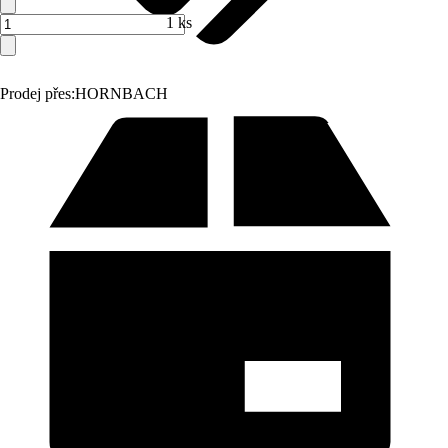
1 ks
Prodej přes:
HORNBACH