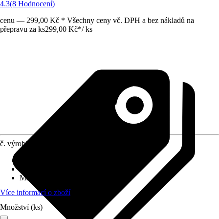
4.3
(8 Hodnocení)
cenu — 299,00 Kč * Všechny ceny vč. DPH a bez nákladů na
přepravu za ks
299,00 Kč
*
/
ks
č. výrobku
2053192
Druh výrobku
:
Mříž na popínavé rostliny
Základní barva
:
Zelená
Materiál
:
Kov
Více informací o zboží
Množství (ks)