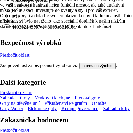
Vhodné pro prostory
ve vaší venkovní kuchyni nejen funkční prostor, ale také atraktivní
Outdoor, Kuchyně
místo pro relaxaci. Investujte do kvality a stylu pro váš exteriér.
KČZ
Objednejte nyní a dolaďte svou venkovní kuchyni k dokonalosti! Toto
8RKY
příslušenství bylo navrženo jako speciální doplněk k našim nízkým
EAN
skříňkám tak, aby zajistilo maximální flexibilitu a funkčnost.
4003021435574, 4306516315161
Bezpečnost výrobků
Přeskočit oblast
Zodpovědnost za bezpečnost výrobku viz
.
informace výrobce
Další kategorie
Přeskočit seznam
Zahrada
Grily
Venkovní kuchyně
Plynové grily
Grily na dřevěné uhlí
Příslušenství ke grilům
Ohniště
Grily Weber
Elektrické grily
Kempingové vařiče
Zahradní krby
Zákaznická hodnocení
Přeskočit oblast