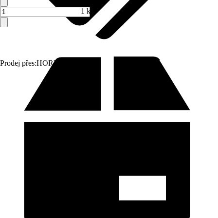
1 ks
Prodej přes:
HORNBACH