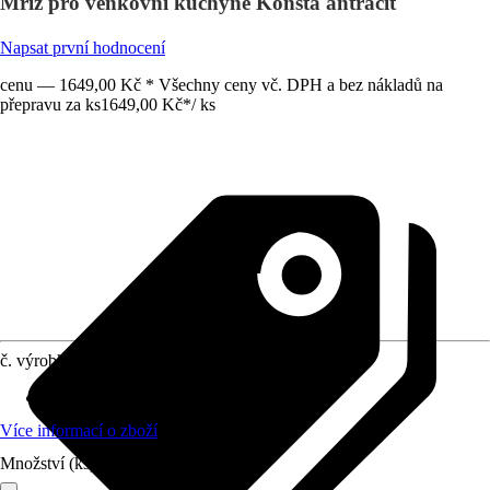
Mříž pro venkovní kuchyně Konsta antracit
Napsat první hodnocení
cenu — 1649,00 Kč * Všechny ceny vč. DPH a bez nákladů na
přepravu za ks
1649,00 Kč
*
/
ks
č. výrobku
12051553
Materiál
:
Dřevo
Více informací o zboží
Množství (ks)