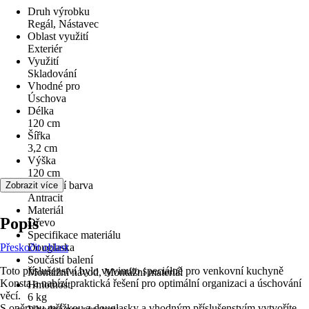
Druh výrobku
Regál, Nástavec
Oblast využití
Exteriér
Využití
Skladování
Vhodné pro
Úschova
Délka
120 cm
Šířka
3,2 cm
Výška
120 cm
Základní barva
Zobrazit více
Antracit
Materiál
Popis
Dřevo
Specifikace materiálu
Přeskočit oblast
Douglaska
Součástí balení
Toto příslušenství bylo vyvinuto speciálně pro venkovní kuchyně
Montážní návod, Montážní materiál
Konsta a nabízí praktická řešení pro optimální organizaci a úschování
Hmotnost
věcí.
6 kg
S opěrnou mřížkou z douglasky a vhodným příslušenstvím vytvoříte