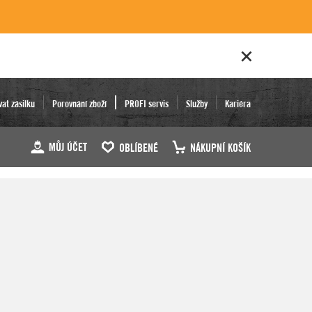
vat zásilku
Porovnání zboží
PROFI servis
Služby
Kariéra
MŮJ ÚČET
OBLÍBENÉ
NÁKUPNÍ KOŠÍK