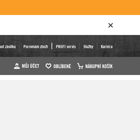
vat zásilku
Porovnání zboží
PROFI servis
Služby
Kariéra
MŮJ ÚČET
OBLÍBENÉ
NÁKUPNÍ KOŠÍK