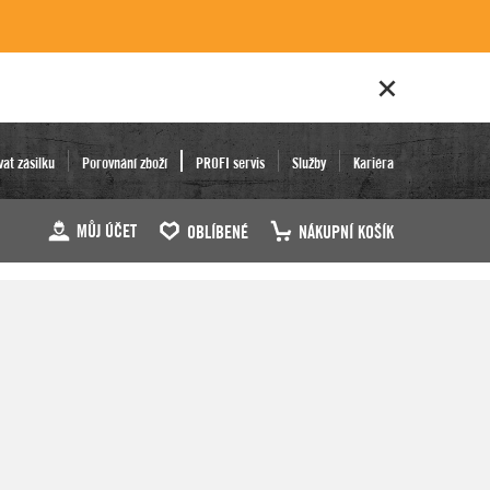
vat zásilku
Porovnání zboží
PROFI servis
Služby
Kariéra
MŮJ ÚČET
OBLÍBENÉ
NÁKUPNÍ KOŠÍK