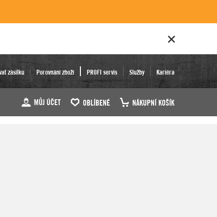
vat zásilku
Porovnání zboží
PROFI servis
Služby
Kariéra
MŮJ ÚČET
OBLÍBENÉ
NÁKUPNÍ KOŠÍK