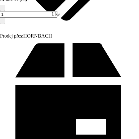
1 ks
Prodej přes:
HORNBACH