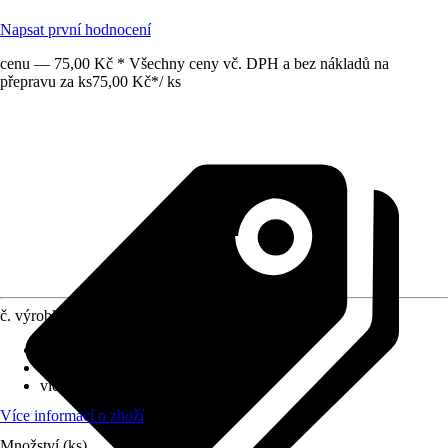
Napsat první hodnocení
cenu — 75,00 Kč * Všechny ceny vč. DPH a bez nákladů na
přepravu za ks
75,00 Kč
*
/
ks
č. výrobku
8369938
Průměr květináče
:
14 cm
Umístění
:
Slunce, Polostín
víceleté
:
Ano
Více informací o zboží
Množství (ks)