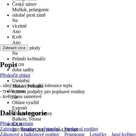
Český název
Muškát, pelargonie
odolné proti zimě
Ne
víceleté
Ano
Květ
Ano
Okrasné plody
Zobrazit více
Ne
Průměr květináče
Popis
14 cm
doba sadby
Přeskočit oblast
-
Umístění
- silný růst a vynikající tolerance tepla
Slunce, Polostín
- rychle roste
nutnost podpěry pro popínavé rostliny
- květy jsou sametové
Ne
Oblast využití
Exteriér
Další kategorie
Vhodné pro prostory
Balkón, Terasa
Přeskočit seznam
EAN
Zahrada
Rostliny a pěstování
Venkovní rostliny
2007004845291, 9007164208748
Záhonové a balkónové rostliny
Pelargonie
Letničky
Jarní květiny