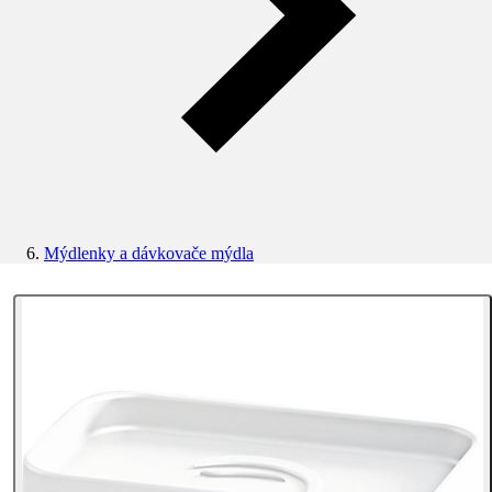
Mýdlenky a dávkovače mýdla