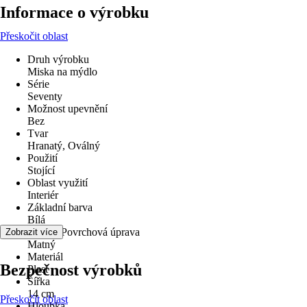
Informace o výrobku
Přeskočit oblast
Druh výrobku
Miska na mýdlo
Série
Seventy
Možnost upevnění
Bez
Tvar
Hranatý, Oválný
Použití
Stojící
Oblast využití
Interiér
Základní barva
Bílá
Povrch/Povrchová úprava
Zobrazit více
Matný
Materiál
Bezpečnost výrobků
Plast
Šířka
14 cm
Přeskočit oblast
Hloubka