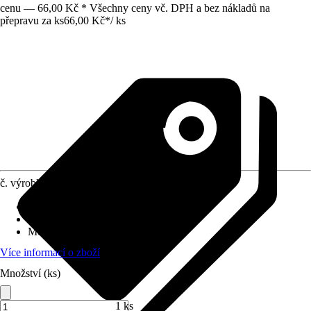
cenu — 66,00 Kč * Všechny ceny vč. DPH a bez nákladů na
přepravu za ks
66,00 Kč
*
/
ks
č. výrobku
4663867
Povrch/Povrchová úprava
:
Matný
Přiložené upevnění
:
Bez
Možnost upevnění
:
Bez
Více informací o zboží
Množství (ks)
1 ks