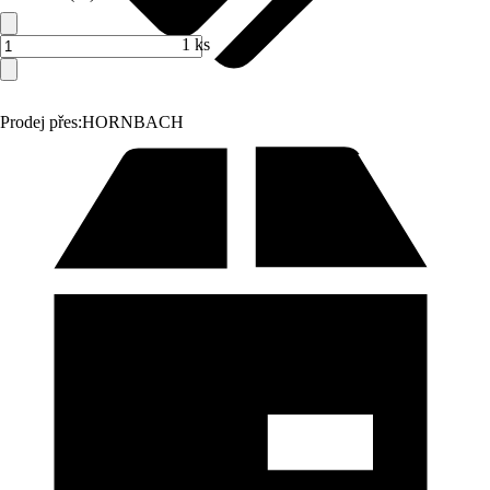
1 ks
Prodej přes:
HORNBACH