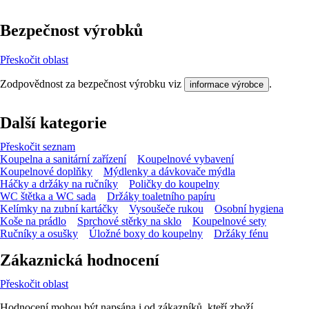
Bezpečnost výrobků
Přeskočit oblast
Zodpovědnost za bezpečnost výrobku viz
.
informace výrobce
Další kategorie
Přeskočit seznam
Koupelna a sanitární zařízení
Koupelnové vybavení
Koupelnové doplňky
Mýdlenky a dávkovače mýdla
Háčky a držáky na ručníky
Poličky do koupelny
WC štětka a WC sada
Držáky toaletního papíru
Kelímky na zubní kartáčky
Vysoušeče rukou
Osobní hygiena
Koše na prádlo
Sprchové stěrky na sklo
Koupelnové sety
Ručníky a osušky
Úložné boxy do koupelny
Držáky fénu
Zákaznická hodnocení
Přeskočit oblast
Hodnocení mohou být napsána i od zákazníků, kteří zboží