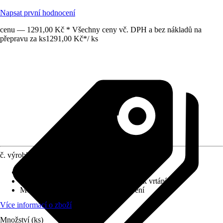
Napsat první hodnocení
cenu — 1291,00 Kč * Všechny ceny vč. DPH a bez nákladů na
přepravu za ks
1291,00 Kč
*
/
ks
č. výrobku
4641488
Povrch/Povrchová úprava
:
Lesklý
Přiložené upevnění
:
Montážní materiál k vrtání
Možnost upevnění
:
Šroubování, Lepení
Více informací o zboží
Množství (ks)