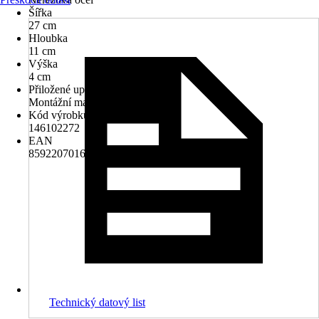
Šířka
27 cm
Hloubka
11 cm
Výška
4 cm
Přiložené upevnění
Montážní materiál k vrtání
Kód výrobku
146102272
EAN
8592207016042
Technický datový list