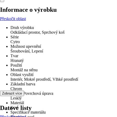
Informace o výrobku
Přeskočit oblast
Druh výrobku
Odkládací prostor, Sprchový koš
Série
Cytro
Možnost upevnění
Šroubování, Lepení
Tvar
Hranatý
Použití
Montáž na stěnu
Oblast využití
Interiér, Mokré prostředí, Vlhké prostředí
Základní barva
Chrom
Povrch/Povrchová úprava
Zobrazit více
Lesklý
Materiál
Datové listy
Kov
Specifikace materiálu
Přeskočit oblast
Nerezová ocel